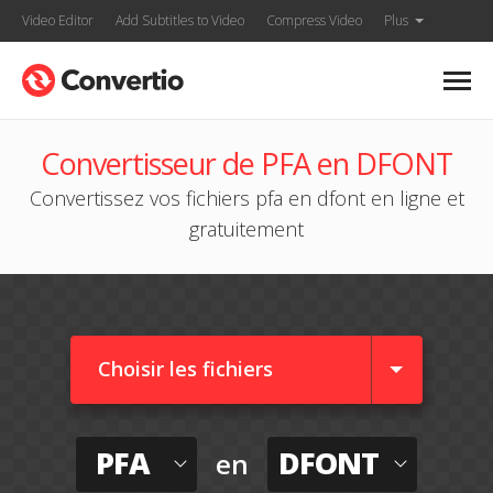
Video Editor
Add Subtitles to Video
Compress Video
Plus
Convertisseur de PFA en DFONT
Convertissez vos fichiers pfa en dfont en ligne et
gratuitement
Choisir les fichiers
PFA
DFONT
en