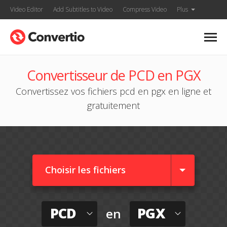
Video Editor
Add Subtitles to Video
Compress Video
Plus
Convertisseur de PCD en PGX
Convertissez vos fichiers pcd en pgx en ligne et
gratuitement
Choisir les fichiers
PCD
PGX
en