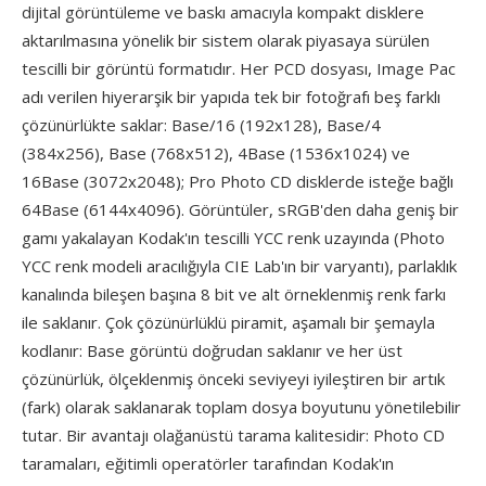
dijital görüntüleme ve baskı amacıyla kompakt disklere
aktarılmasına yönelik bir sistem olarak piyasaya sürülen
tescilli bir görüntü formatıdır. Her PCD dosyası, Image Pac
adı verilen hiyerarşik bir yapıda tek bir fotoğrafı beş farklı
çözünürlükte saklar: Base/16 (192x128), Base/4
(384x256), Base (768x512), 4Base (1536x1024) ve
16Base (3072x2048); Pro Photo CD disklerde isteğe bağlı
64Base (6144x4096). Görüntüler, sRGB'den daha geniş bir
gamı yakalayan Kodak'ın tescilli YCC renk uzayında (Photo
YCC renk modeli aracılığıyla CIE Lab'ın bir varyantı), parlaklık
kanalında bileşen başına 8 bit ve alt örneklenmiş renk farkı
ile saklanır. Çok çözünürlüklü piramit, aşamalı bir şemayla
kodlanır: Base görüntü doğrudan saklanır ve her üst
çözünürlük, ölçeklenmiş önceki seviyeyi iyileştiren bir artık
(fark) olarak saklanarak toplam dosya boyutunu yönetilebilir
tutar. Bir avantajı olağanüstü tarama kalitesidir: Photo CD
taramaları, eğitimli operatörler tarafından Kodak'ın