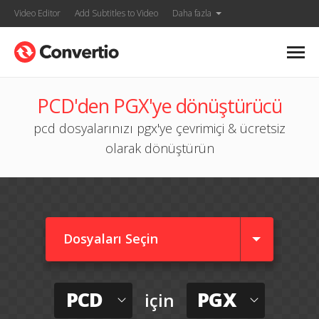
Video Editor
Add Subtitles to Video
Daha fazla
PCD'den PGX'ye dönüştürücü
pcd dosyalarınızı pgx'ye çevrimiçi & ücretsiz
olarak dönüştürün
Dosyaları Seçin
PCD
PGX
için