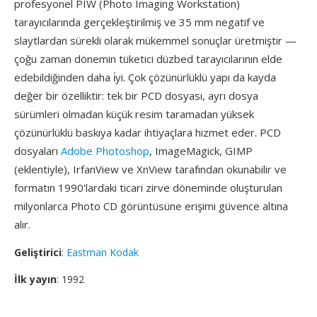
profesyonel PIW (Photo Imaging Workstation)
tarayıcılarında gerçekleştirilmiş ve 35 mm negatif ve
slaytlardan sürekli olarak mükemmel sonuçlar üretmiştir —
çoğu zaman dönemin tüketici düzbed tarayıcılarının elde
edebildiğinden daha i̇yi. Çok çözünürlüklü yapı da kayda
değer bir özelliktir: tek bir PCD dosyası, ayrı dosya
sürümleri olmadan küçük resim taramadan yüksek
çözünürlüklü baskıya kadar ihtiyaçlara hizmet eder. PCD
dosyaları
Adobe Photoshop
, ImageMagick, GIMP
(eklentiyle), IrfanView ve XnView tarafından okunabilir ve
formatın 1990'lardaki ticari zirve döneminde oluşturulan
milyonlarca Photo CD görüntüsüne erişimi güvence altına
alır.
Geliştirici
:
Eastman Kodak
İlk yayın
: 1992