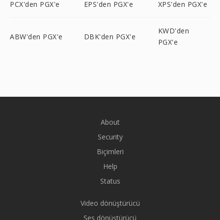
PCX'den PGX'e
EPS'den PGX'e
XPS'den PGX'e
KWD'den
ABW'den PGX'e
DBK'den PGX'e
PGX'e
About
Security
Biçimleri
Help
Status
Video dönüştürücü
Ses dönüştürücü