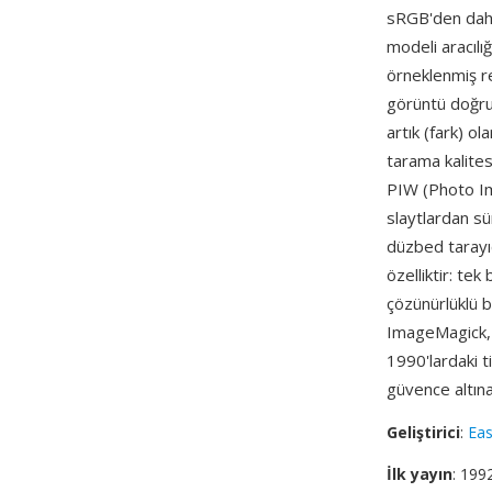
sRGB'den daha
modeli aracılığ
örneklenmiş re
görüntü doğrud
artık (fark) o
tarama kalites
PIW (Photo Im
slaytlardan s
düzbed tarayıc
özelliktir: t
çözünürlüklü 
ImageMagick, 
1990'lardaki 
güvence altına 
Geliştirici
:
Ea
İlk yayın
: 199