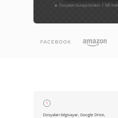
Dosyaları buraya bırakın. 1 GB m
1
Dosyaları bilgisayar, Google Drive,