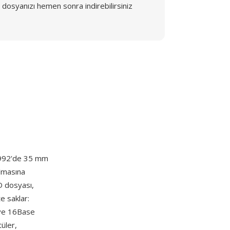
dosyanızı hemen sonra indirebilirsiniz
e 1992'de 35 mm
ılmasına
D dosyası,
e saklar:
ve 16Base
üler,