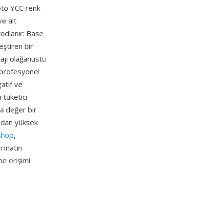
oto YCC renk
ve alt
kodlanır: Base
eştiren bir
tajı olağanüstü
n profesyonel
atif ve
tüketici
da değer bir
madan yüksek
shop
,
ormatın
ne erişimi