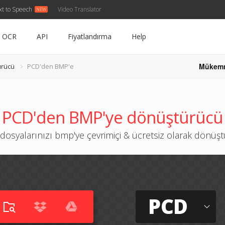
xt to Speech
Video Translator
OCR
API
Fiyatlandırma
Help
Mükem
ürücü
PCD'den BMP'e
PCD'den BMP'ye dönüştürücü
dosyalarınızı bmp'ye çevrimiçi & ücretsiz olarak dönüş
PCD