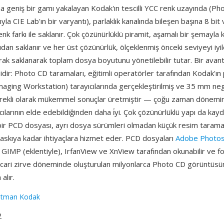
 geniş bir gamı yakalayan Kodak'ın tescilli YCC renk uzayında (Ph
ıyla CIE Lab'ın bir varyantı), parlaklık kanalında bileşen başına 8 bit 
nk farkı ile saklanır. Çok çözünürlüklü piramit, aşamalı bir şemayla 
an saklanır ve her üst çözünürlük, ölçeklenmiş önceki seviyeyi iyil
larak saklanarak toplam dosya boyutunu yönetilebilir tutar. Bir avan
idir: Photo CD taramaları, eğitimli operatörler tarafından Kodak'ı
aging Workstation) tarayıcılarında gerçekleştirilmiş ve 35 mm neg
ürekli olarak mükemmel sonuçlar üretmiştir — çoğu zaman dönemin 
ılarının elde edebildiğinden daha i̇yi. Çok çözünürlüklü yapı da kay
ek bir PCD dosyası, ayrı dosya sürümleri olmadan küçük resim tara
baskıya kadar ihtiyaçlara hizmet eder. PCD dosyaları
Adobe Photo
GIMP (eklentiyle), IrfanView ve XnView tarafından okunabilir ve f
ticari zirve döneminde oluşturulan milyonlarca Photo CD görüntüsü
alır.
stman Kodak
2