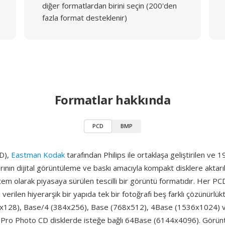
diğer formatlardan birini seçin (200'den
fazla format desteklenir)
Formatlar hakkında
PCD
BMP
D),
Eastman Kodak
tarafından Philips ile ortaklaşa geliştirilen v
arının dijital görüntüleme ve baskı amacıyla kompakt disklere aktar
stem olarak piyasaya sürülen tescilli bir görüntü formatıdır. Her PC
verilen hiyerarşik bir yapıda tek bir fotoğrafı beş farklı çözünürlükt
x128), Base/4 (384x256), Base (768x512), 4Base (1536x1024) 
Pro Photo CD disklerde isteğe bağlı 64Base (6144x4096). Görünt