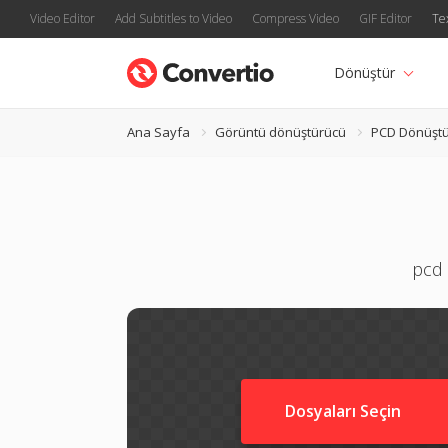
Video Editor
Add Subtitles to Video
Compress Video
GIF Editor
Te
Dönüştür
Ana Sayfa
Görüntü dönüştürücü
PCD Dönüşt
pcd 
Dosyaları Seçin