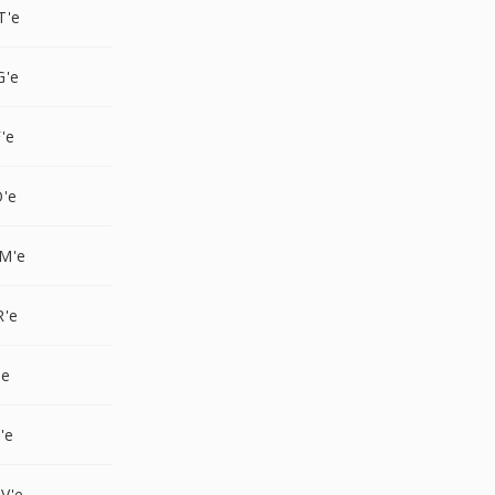
T'e
G'e
'e
O'e
M'e
R'e
'e
'e
V'e