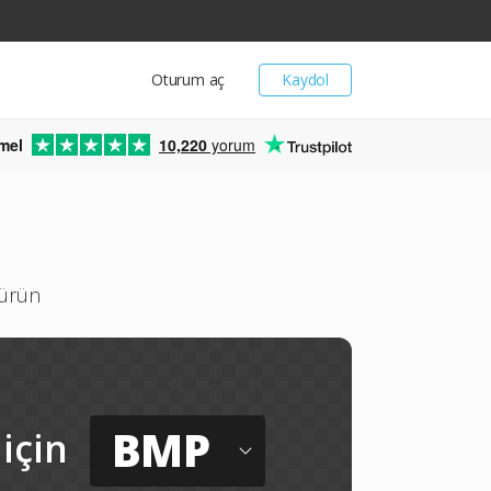
Oturum aç
Kaydol
mel
10,220
yorum
türün
BMP
için