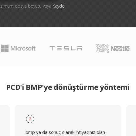
aksimum dosya boyutu veya
Kaydol
PCD'i BMP'ye dönüştürme yöntemi
2
bmp ya da sonuç olarak ihtiyacınız olan