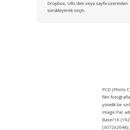
Dropbox, URL'den veya sayfa üzerinden
sürükleyerek seçin.
PCD (Photo C
film fotoğrafl
yönelik bir si
Image Pac adı 
Base/16 (192
(3072x2048); 