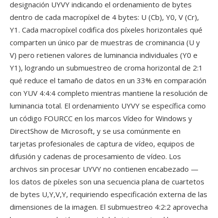
designación UYVY indicando el ordenamiento de bytes
dentro de cada macropíxel de 4 bytes: U (Cb), Y0, V (Cr),
Y1. Cada macropíxel codifica dos píxeles horizontales qué
comparten un único par de muestras de crominancia (U y
V) pero retienen valores de luminancia individuales (Y0 e
Y1), logrando un submuestreo de croma horizontal de 2:1
qué reduce el tamaño de datos en un 33% en comparación
con YUV 4:4:4 completo mientras mantiene la resolución de
luminancia total. El ordenamiento UYVY se específica como
un código FOURCC en los marcos Vídeo for Windows y
DirectShow de Microsoft, y se usa comúnmente en
tarjetas profesionales de captura de vídeo, equipos de
difusión y cadenas de procesamiento de vídeo. Los
archivos sin procesar UYVY no contienen encabezado —
los datos de píxeles son una secuencia plana de cuartetos
de bytes U,Y,V,Y, requiriendo especificación externa de las
dimensiones de la imagen. El submuestreo 4:2:2 aprovecha