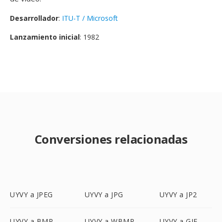
Desarrollador
:
ITU-T / Microsoft
Lanzamiento inicial
: 1982
Conversiones relacionadas
UYVY a JPEG
UYVY a JPG
UYVY a JP2
UYVY a BMP
UYVY a WBMP
UYVY a GIF