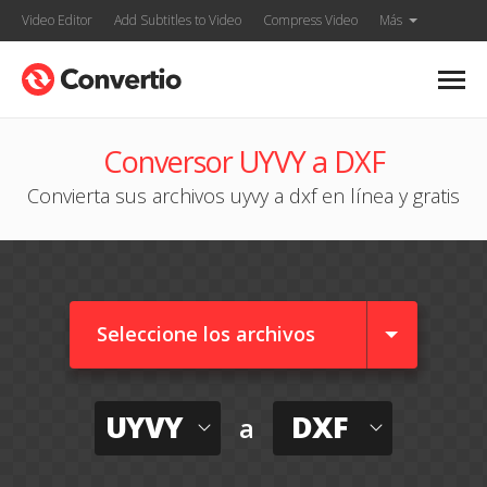
Video Editor
Add Subtitles to Video
Compress Video
Más
Conversor UYVY a DXF
Convierta sus archivos uyvy a dxf en línea y gratis
Seleccione los archivos
UYVY
DXF
a