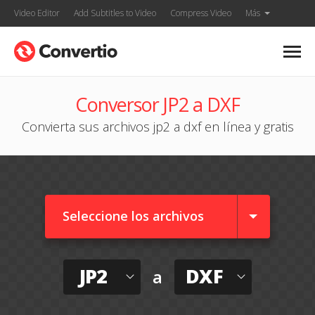
Video Editor
Add Subtitles to Video
Compress Video
Más
Conversor JP2 a DXF
Convierta sus archivos jp2 a dxf en línea y gratis
Seleccione los archivos
JP2
DXF
a