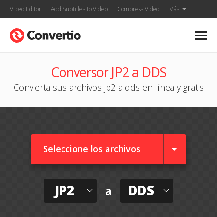
Video Editor
Add Subtitles to Video
Compress Video
Más
Conversor JP2 a DDS
Convierta sus archivos jp2 a dds en línea y gratis
Seleccione los archivos
JP2
DDS
a