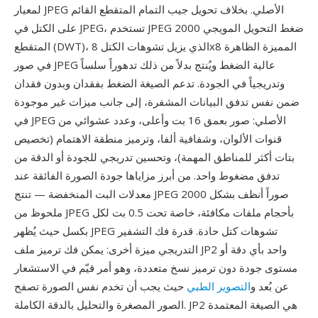
لمعيار JPEG الأصلي. بخلاف تحويل جيب التمام المتقطع القائم
على الكتل في JPEG، تستخدم JPEG 2000 ضغط التحويل المويجي
المتقطع (DWT)، الذي يزيل تشوهات الكتل 8x8 المميزة الظاهرة
في صور JPEG عالية الضغط ويُنتج بدلاً من ذلك تدهوراً سلساً
وتدريجياً في الجودة. تدعم الصيغة الضغط بفقدان وبدون فقدان
ضمن نفس تدفق البيانات المشفرة، إلى جانب ميزات غير موجودة
في JPEG الأصلي: صور بعمق 16 بت وأعلى، وعدد عشوائي من
قنوات الألوان، وشفافية ألفا، وترميز منطقة الاهتمام (تخصيص
بتات أكثر للمناطق المهمة)، وتحسين تدريجي للجودة أو الدقة من
تدفق مضغوط واحد. من أبرز مزاياها جودة الصورة الفائقة عند
معدلات البت المنخفضة — تنتج JPEG 2000 صوراً أنظف بشكل
ملحوظ من JPEG بأحجام ملفات مكافئة، خاصة تحت 0.5 بت لكل
بكسل حيث يُظهر JPEG تشوهات كتل حادة. قدرة فك التشفير
التدريجي ميزة أخرى: يمكن فك ترميز ملف JP2 واحد بأي دقة أو
مستوى جودة دون ترميز نسخ متعددة، وهو أمر قيّم في الاستشعار
عن بُعد و
التصوير الطبي
حيث يجب أن تخدم نفس الصورة تصفح
الصور المصغرة والتحليل بالدقة الكاملة. JP2 هي الصيغة المعتمدة