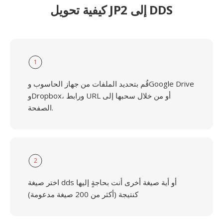
كيفية تحويل JP2 إلى DDS
1
قُم بتحديد الملفات من جهاز الحاسوب وGoogle Drive
وDropbox، ورابط URL أو من خلال سحبها إلى
الصفحة.
2
اختر صيغة dds أو أية صيغة أخرى أنت بحاجةٍ إليها
كنتيجة (أكثر من 200 صيغة مدعومة)