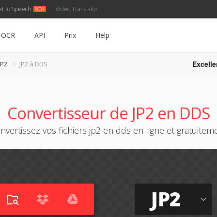
xt to Speech
Video Translator
OCR
API
Prix
Help
Excelle
JP2
JP2 à DDS
Convertisseur de JP2 en DDS
nvertissez vos fichiers jp2 en dds en ligne et gratuitem
JP2