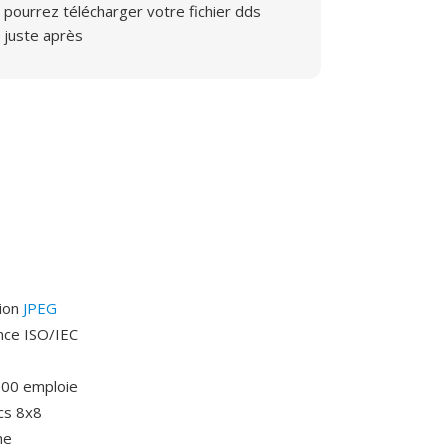
pourrez télécharger votre fichier dds
juste après
sion
JPEG
ence ISO/IEC
000 emploie
cs 8x8
ne