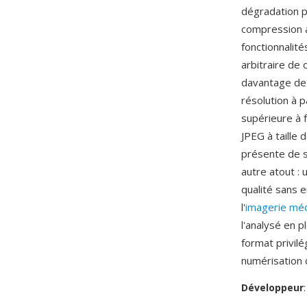
dégradation p
compression a
fonctionnalit
arbitraire de 
davantage de 
résolution à p
supérieure à 
JPEG à taille 
présente de s
autre atout : 
qualité sans e
l'
imagerie méd
l'analysé en p
format privil
numérisation d
Développeur