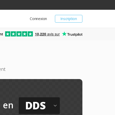
Connexion
Inscription
nt
10,220
avis sur
ent
DDS
en