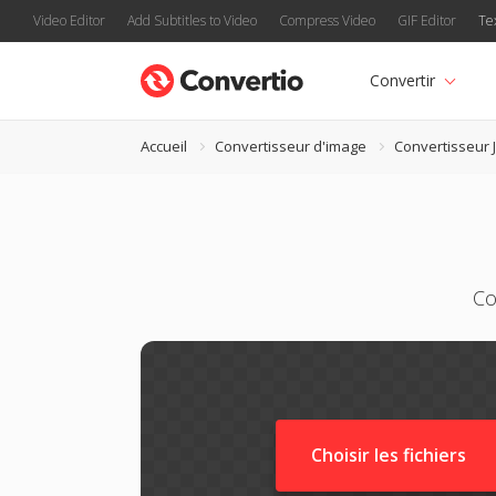
Video Editor
Add Subtitles to Video
Compress Video
GIF Editor
Te
Convertir
Accueil
Convertisseur d'image
Convertisseur 
Co
Choisir les fichiers