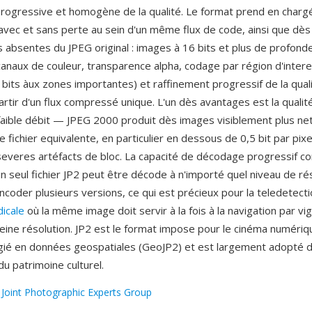
rogressive et homogène de la qualité. Le format prend en chargé
vec et sans perte au sein d'un même flux de code, ainsi que dès
és absentes du JPEG original : images à 16 bits et plus de profon
canaux de couleur, transparence alpha, codage par région d'interet
bits àux zones importantes) et raffinement progressif de la quali
artir d'un flux compressé unique. L'un dès avantages est la qualit
faible débit — JPEG 2000 produit dès images visiblement plus ne
de fichier equivalente, en particulier en dessous de 0,5 bit par pix
everes artéfacts de bloc. La capacité de décodage progressif co
un seul fichier JP2 peut être décode à n'importé quel niveau de ré
ncoder plusieurs versions, ce qui est précieux pour la teledetecti
icale
où la même image doit servir à la fois à la navigation par vi
leine résolution. JP2 est le format impose pour le cinéma numériqu
égié en données geospatiales (GeoJP2) et est largement adopté d
u patrimoine culturel.
:
Joint Photographic Experts Group