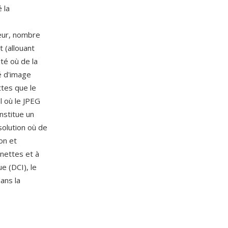
 la
deur, nombre
 (allouant
té où de la
é d'image
ttes que le
el où le JPEG
nstitue un
solution où de
on et
gnettes et à
e (DCI), le
ans la