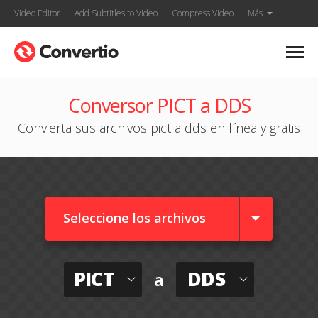
Video Editor
Add Subtitles to Video
Compress Video
Más
Conversor PICT a DDS
Convierta sus archivos pict a dds en línea y gratis
Seleccione los archivos
PICT
DDS
a