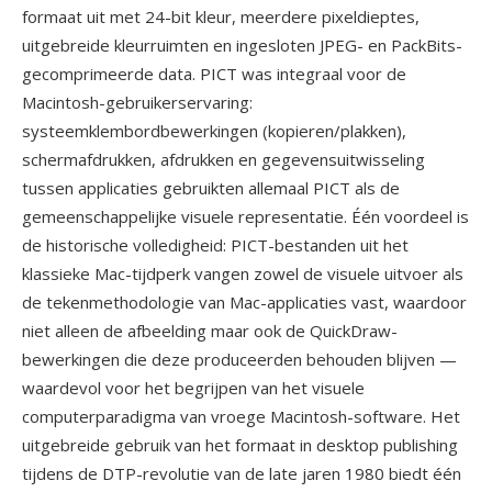
formaat uit met 24-bit kleur, meerdere pixeldieptes,
uitgebreide kleurruimten en ingesloten JPEG- en PackBits-
gecomprimeerde data. PICT was integraal voor de
Macintosh-gebruikerservaring:
systeemklembordbewerkingen (kopieren/plakken),
schermafdrukken, afdrukken en gegevensuitwisseling
tussen applicaties gebruikten allemaal PICT als de
gemeenschappelijke visuele representatie. Één voordeel is
de historische volledigheid: PICT-bestanden uit het
klassieke Mac-tijdperk vangen zowel de visuele uitvoer als
de tekenmethodologie van Mac-applicaties vast, waardoor
niet alleen de afbeelding maar ook de QuickDraw-
bewerkingen die deze produceerden behouden blijven —
waardevol voor het begrijpen van het visuele
computerparadigma van vroege Macintosh-software. Het
uitgebreide gebruik van het formaat in desktop publishing
tijdens de DTP-revolutie van de late jaren 1980 biedt één