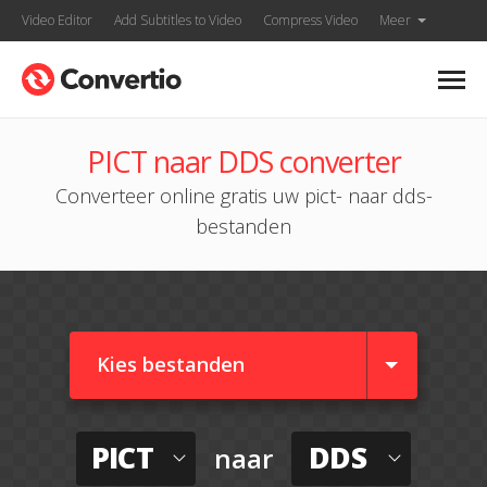
Video Editor
Add Subtitles to Video
Compress Video
Meer
PICT naar DDS converter
Converteer online gratis uw pict- naar dds-
bestanden
Kies bestanden
PICT
DDS
naar