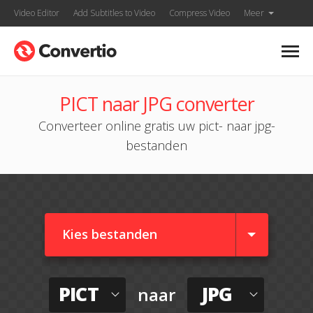
Video Editor
Add Subtitles to Video
Compress Video
Meer
PICT naar JPG converter
Converteer online gratis uw pict- naar jpg-
bestanden
Kies bestanden
PICT
JPG
naar