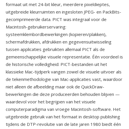
formaat uit met 24-bit kleur, meerdere pixeldieptes,
uitgebreide kleurruimten en ingesloten JPEG- en PackBits-
gecomprimeerde data. PICT was integraal voor de
Macintosh-gebruikerservaring:
systeemklembordbewerkingen (kopieren/plakken),
schermafdrukken, afdrukken en gegevensuitwisseling
tussen applicaties gebruikten allemaal PICT als de
gemeenschappelijke visuele representatie. Één voordeel is
de historische volledigheid: PICT-bestanden uit het
klassieke Mac-tijdperk vangen zowel de visuele uitvoer als
de tekenmethodologie van Mac-applicaties vast, waardoor
niet alleen de afbeelding maar ook de QuickDraw-
bewerkingen die deze produceerden behouden blijven —
waardevol voor het begrijpen van het visuele
computerparadigma van vroege Macintosh-software. Het
uitgebreide gebruik van het formaat in desktop publishing
tijdens de DTP-revolutie van de late jaren 1980 biedt één