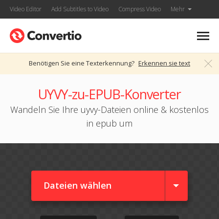
Video Editor
Add Subtitles to Video
Compress Video
Mehr
Benötigen Sie eine Texterkennung?
Erkennen sie text
UYVY-zu-EPUB-Konverter
Wandeln Sie Ihre uyvy-Dateien online & kostenlos
in epub um
Dateien wählen