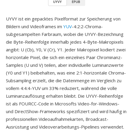
UYVY
EPUB
UYVY ist ein gepacktes Pixelformat zur Speicherung von
Bildern und Videoframes im
YUV
-4:2:2-Chroma-
subgesampelten Farbraum, wobei die UYVY-Bezeichnung
die Byte-Reihenfolge innerhalb jedes 4-Byte-Makropixels
angibt: U (Cb), Y0, V (Cr), Y1. Jeder Makropixel kodiert zwei
horizontale Pixel, die sich ein einzelnes Paar Chrominanz-
Samples (U und V) teilen, aber individuelle Luminanzwerte
(Y0 und Y1) beibehalten, was eine 2:1-horizontale Chroma-
Subsampling erzielt, die die Datenmenge im Vergleich zu
vollem 4:4:4-YUV um 33% reduziert, während die volle
Luminanzauflösung erhalten bleibt. Die UYVY-Reihenfolge
ist als FOURCC-Code in Microsofts Video-for-Windows-
und DirectShow-Frameworks spezifiziert und wird häufig in
professionellen Videoaufnahmekarten, Broadcast-
Ausrüstung und Videoverarbeitungs-Pipelines verwendet.