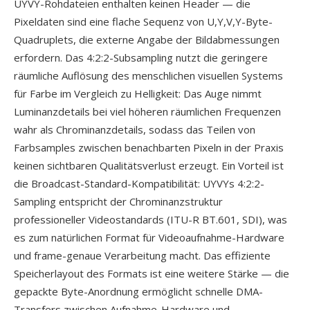
UYVY-Rohdateien enthalten keinen Header — die
Pixeldaten sind eine flache Sequenz von U,Y,V,Y-Byte-
Quadruplets, die externe Angabe der Bildabmessungen
erfordern. Das 4:2:2-Subsampling nutzt die geringere
räumliche Auflösung des menschlichen visuellen Systems
für Farbe im Vergleich zu Helligkeit: Das Auge nimmt
Luminanzdetails bei viel höheren räumlichen Frequenzen
wahr als Chrominanzdetails, sodass das Teilen von
Farbsamples zwischen benachbarten Pixeln in der Praxis
keinen sichtbaren Qualitätsverlust erzeugt. Ein Vorteil ist
die Broadcast-Standard-Kompatibilität: UYVYs 4:2:2-
Sampling entspricht der Chrominanzstruktur
professioneller Videostandards (ITU-R BT.601, SDI), was
es zum natürlichen Format für Videoaufnahme-Hardware
und frame-genaue Verarbeitung macht. Das effiziente
Speicherlayout des Formats ist eine weitere Stärke — die
gepackte Byte-Anordnung ermöglicht schnelle DMA-
Transfers zwischen Aufnahme-Hardware und