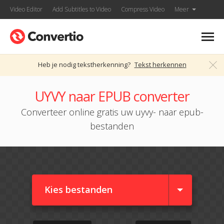
Video Editor
Add Subtitles to Video
Compress Video
Meer
Heb je nodig tekstherkenning?
Tekst herkennen
UYVY naar EPUB converter
Converteer online gratis uw uyvy- naar epub-
bestanden
Kies bestanden