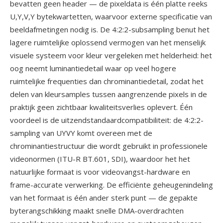
bevatten geen header — de pixeldata is één platte reeks
U,Y,V,Y bytekwartetten, waarvoor externe specificatie van
beeldafmetingen nodig is. De 4:2:2-subsampling benut het
lagere ruimtelijke oplossend vermogen van het menselijk
visuele systeem voor kleur vergeleken met helderheid: het
oog neemt luminantiedetail waar op veel hogere
ruimtelijke frequenties dan chrominantiedetail, zodat het
delen van kleursamples tussen aangrenzende pixels in de
praktijk geen zichtbaar kwaliteitsverlies oplevert. Één
voordeel is de uitzendstandaardcompatibiliteit: de 4:2:2-
sampling van UYVY komt overeen met de
chrominantiestructuur die wordt gebruikt in professionele
videonormen (ITU-R BT.601, SDI), waardoor het het
natuurlijke formaat is voor videovangst-hardware en
frame-accurate verwerking. De efficiënte geheugenindeling
van het formaat is één ander sterk punt — de gepakte
byterangschikking maakt snelle DMA-overdrachten