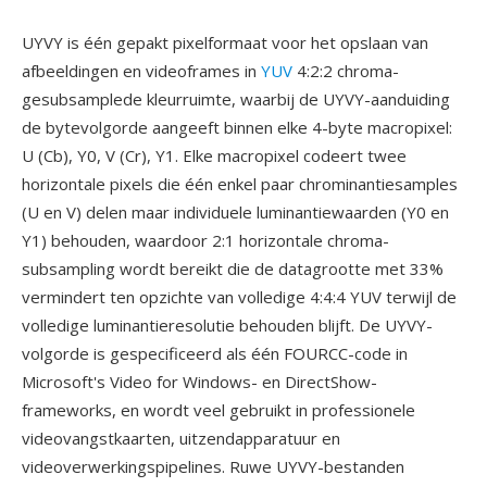
UYVY is één gepakt pixelformaat voor het opslaan van
afbeeldingen en videoframes in
YUV
4:2:2 chroma-
gesubsamplede kleurruimte, waarbij de UYVY-aanduiding
de bytevolgorde aangeeft binnen elke 4-byte macropixel:
U (Cb), Y0, V (Cr), Y1. Elke macropixel codeert twee
horizontale pixels die één enkel paar chrominantiesamples
(U en V) delen maar individuele luminantiewaarden (Y0 en
Y1) behouden, waardoor 2:1 horizontale chroma-
subsampling wordt bereikt die de datagrootte met 33%
vermindert ten opzichte van volledige 4:4:4 YUV terwijl de
volledige luminantieresolutie behouden blijft. De UYVY-
volgorde is gespecificeerd als één FOURCC-code in
Microsoft's Video for Windows- en DirectShow-
frameworks, en wordt veel gebruikt in professionele
videovangstkaarten, uitzendapparatuur en
videoverwerkingspipelines. Ruwe UYVY-bestanden