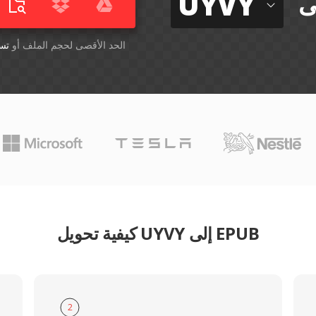
UYVY
ى
أسقِط الملفات هنا. 1 GB الحد الأقصى لحجم الملف أو
تس
كيفية تحويل UYVY إلى EPUB
2