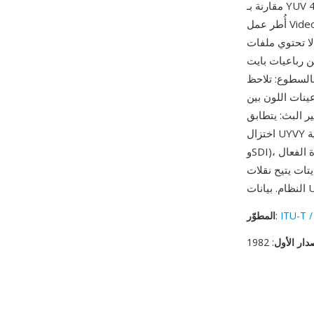
مقارنة بـ YUV 4:4:4 الكامل مع الحفاظ على دقة الإضاءة الكاملة. يُحدد ترتيب UYVY كرمز FOURCC في
أُطر عمل Video for Windows وDirectShow من Microsoft، ويُستخدم بشكل شائع في بطاقات التقاط
UYV الخام على رأس —
تحديد أبعاد الصورة خارجياً.
رنة بالسطوع: تلاحظ
ينات اللون بين
ير البث: يتطابق
اختزال UYVY بنسبة 4:2:2 مع بنية التلوين المستخدمة في معايير الفيديو الاحترافية (ITU-R BT.601
وSDI)، مما يجعله التنسيق الطبيعي لأجهزة التقاط الفيديو والمعالجة بدقة الإطار. تخطيط الذاكرة الفعال
ين أجهزة الالتقاط وذاكرة
ITU-T /
:
المطوّر
دار الأول
: 1982