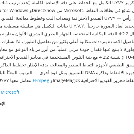
الفيديو الاحترافية ومعدات البث وخطوط معالجة الفيديو. لا تحتوي ملفات Y
بيانات البكسل هي سلسلة مسطحة من رباعيات بايت U,Y,V,Y، مما يتطلب 
يستغل الاختزال 4:2:2 الدقة المكانية المنخفضة للجهاز البصري البشري للألوان مقا
فاصيل الإضاءة بترددات مكانية أعلى بكثير من تفاصيل التلوين، لذا تشارك ع
ورة لا ينتج عنها فقدان جودة مرئي عملياً. من أبرز مزاياه التوافق مع معاي
للتنسيق يمثل قوة أخرى — الترتيب المعبّأ للبايتات يتيح نقلات DMA سريعة ب
FFmpeg
النظام. بيانات UYVY تتعامل معها
 Microsoft
الإص