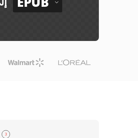
EPUB
إل
3