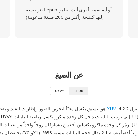
اختر صيغة epub أو أية صيغة أخرى أنت بحاجةٍ
إليها كنتيجة (أكثر من 200 صيغة مدعومة)
عن الصيغ
UYVY
EPUB
بتدفق لوني مختزل 4:2:2،
YUV
UYVY هو تنسيق بكسل معبّأ لتخزين الصور وإطارات الفيديو بفضاء ألوان
يحتفظان بقيم إضاءة فردية (Y0 وY1)، محققةً ا