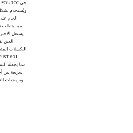
العين ت
البكسلات المتجا
وImageMagick وبرمجيات التقاط/تحرير الفيديو الاحترافية.