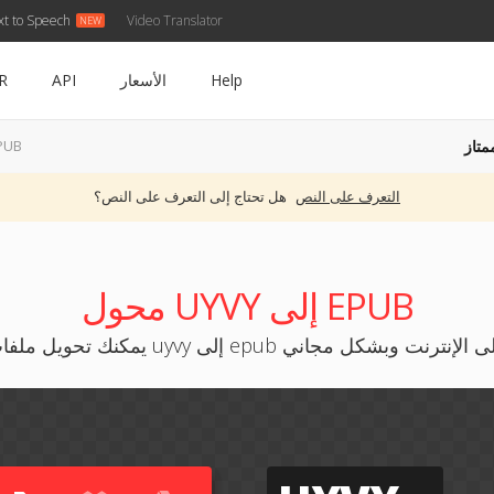
xt to Speech
Video Translator
Help
الأسعار
API
R
متاز
UYVY إلى
التعرف على النص
هل تحتاج إلى التعرف على النص؟
محول UYVY إلى EPUB
ك تحويل ملفات uyvy إلى epub على الإنترنت وبشكل مجاني