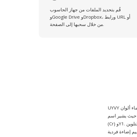
قُم بتحديد الملفات من جهاز الحاسوب
وGoogle Drive وDropbox، ورابط URL أو
من خلال سحبها إلى الصفحة.
حيث يشير اسم UYVY إلى ترتيب البايتات داخل كل وحدة ماكرو بكسل رباعية البايتات: U (Cb) وY0 وV
(Cr) وY1. ترمّز كل وحدة ماكرو بكسلين أفقيين يتشاركان زوجاً واحداً من عينات التلوين (U وV) لكن
ختزالاً لونياً أفقياً بنسبة 2:1 يقلل حجم البيانات بنسبة 33%