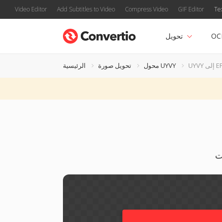
Video Editor
Add Subtitles to Video
Compress Video
GIF Editor
Te
OC
تحويل
 EPUB
محول UYVY
تحويل صورة
الرئيسية