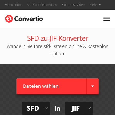
Video Editor
Add Subtitles to Video
Compress Video
Mehr
SFD-zu-JIF-Konverter
Wandeln Sie Ihre sfd-Dateien online & kostenlos
in jif um
Dateien wählen
SFD
JIF
in