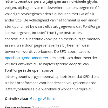
lettertypeontwerpers wijzigingen aan individuele glyphs
volgen, bijdragen van medewerkers samenvoegen en één
volledige revisiegeschiedenis bijhouden met Git of elk
ander VCS. De volledigheid van het formaat is één ander
sterk punt: het bewaart elk stuk gegevens dat FontForge
kan weergeven, inclusief TrueType-instructies,
contextuele substitutie-lookups en meervoudige master-
assen, waardoor gegevensverlies bij heen en weer
bewerken wordt voorkomen. De SFD-specificatie is
openbaar gedocumenteerd
en heeft zich door meerdere
versies ontwikkeld. De wijdverspreide adoptie van
FontForge in de open-source-
lettertypeontwerpgemeenschap betekent dat SFD dient
als het bronformaat voor honderden vrij gelicentieerde
lettertypefamilies die wereldwijd worden verspreid.
Ontwikkelaar
:
George Williams
Eerste release
: 7 november 2000