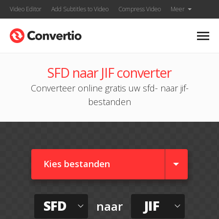
Video Editor
Add Subtitles to Video
Compress Video
Meer
SFD naar JIF converter
Converteer online gratis uw sfd- naar jif-
bestanden
Kies bestanden
SFD
JIF
naar