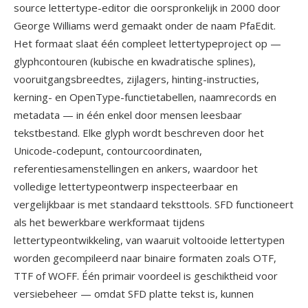
source lettertype-editor die oorspronkelijk in 2000 door
George Williams werd gemaakt onder de naam PfaEdit.
Het formaat slaat één compleet lettertypeproject op —
glyphcontouren (kubische en kwadratische splines),
vooruitgangsbreedtes, zijlagers, hinting-instructies,
kerning- en OpenType-functietabellen, naamrecords en
metadata — in één enkel door mensen leesbaar
tekstbestand. Elke glyph wordt beschreven door het
Unicode-codepunt, contourcoordinaten,
referentiesamenstellingen en ankers, waardoor het
volledige lettertypeontwerp inspecteerbaar en
vergelijkbaar is met standaard teksttools. SFD functioneert
als het bewerkbare werkformaat tijdens
lettertypeontwikkeling, van waaruit voltooide lettertypen
worden gecompileerd naar binaire formaten zoals OTF,
TTF of WOFF. Één primair voordeel is geschiktheid voor
versiebeheer — omdat SFD platte tekst is, kunnen