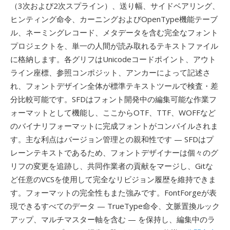
（3次および2次スプライン）、送り幅、サイドベアリング、
ヒンティング命令、カーニングおよびOpenType機能テーブ
ル、ネーミングレコード、メタデータを含む完全なフォント
プロジェクトを、単一の人間が読み取れるテキストファイル
に格納します。各グリフはUnicodeコードポイント、アウト
ライン座標、参照コンポジット、アンカーによって記述さ
れ、フォントデザイン全体が標準テキストツールで検査・差
分比較可能です。SFDはフォント開発中の編集可能な作業フ
ォーマットとして機能し、ここからOTF、TTF、WOFFなど
のバイナリフォーマットに完成フォントがコンパイルされま
す。主な利点はバージョン管理との親和性です — SFDはプ
レーンテキストであるため、フォントデザイナーは個々のグ
リフの変更を追跡し、共同作業者の貢献をマージし、Gitな
ど任意のVCSを使用して完全なリビジョン履歴を維持できま
す。フォーマットの完全性もまた強みです。FontForgeが表
現できるすべてのデータ — TrueType命令、文脈置換ルック
アップ、マルチマスター軸を含む — を保持し、編集中のラ