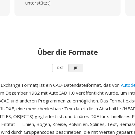
unterstützt)
Über die Formate
DXF
JIF
 Exchange Format) ist ein CAD-Datendateiformat, das von
Autod
im Dezember 1982 mit AutoCAD 1.0 veröffentlicht wurde, um Inte
oCAD und anderen Programmen zu ermöglichen. Das Format existi
CII-DXF, eine menschenlesbare Textdatei, die in Abschnitte (HE
IES, OBJECTS) gegliedert ist, und binäres DXF für schnelleres P
Entität — Linien, Bögen, Kreise, Polylinien, Splines, Text, Bema
ird durch Gruppencodes beschrieben, die mit Werten gepaart s