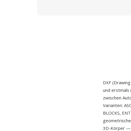
DXF (Drawing
und erstmals 
zwischen Aut
Varianten: AS
BLOCKS, ENTIT
geometrische 
3D-Körper — w