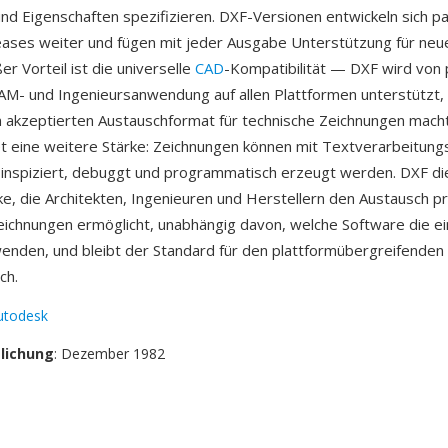
nd Eigenschaften spezifizieren. DXF-Versionen entwickeln sich par
ses weiter und fügen mit jeder Ausgabe Unterstützung für neu
ßer Vorteil ist die universelle
CAD
-Kompatibilität — DXF wird von 
AM- und Ingenieursanwendung auf allen Plattformen unterstützt
 akzeptierten Austauschformat für technische Zeichnungen macht
et eine weitere Stärke: Zeichnungen können mit Textverarbeitu
 inspiziert, debuggt und programmatisch erzeugt werden. DXF die
cke, die Architekten, Ingenieuren und Herstellern den Austausch p
eichnungen ermöglicht, unabhängig davon, welche Software die e
enden, und bleibt der Standard für den plattformübergreifenden
ch.
utodesk
tlichung
: Dezember 1982