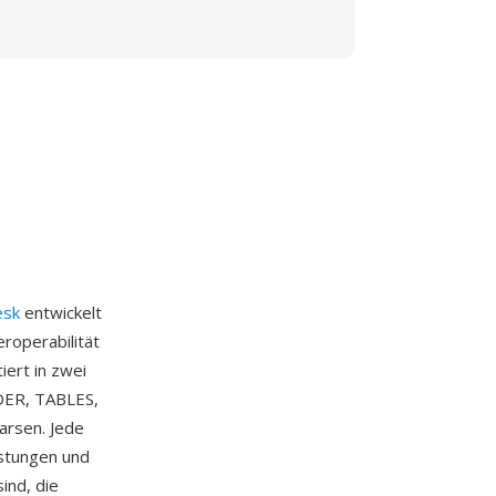
esk
entwickelt
roperabilität
ert in zwei
ADER, TABLES,
arsen. Jede
sstungen und
ind, die