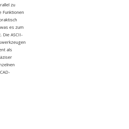
allel zu
e Funktionen
praktisch
, was es zum
. Die ASCII-
ngswerkzeugen
nt als
räziser
inzelnen
 CAD-