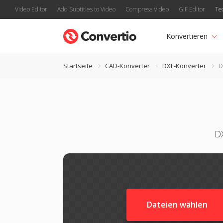
Video Editor
Add Subtitles to Video
Compress Video
GIF Editor
Te
Konvertieren
Startseite
CAD-Konverter
DXF-Konverter
D
DX
Dateien wählen