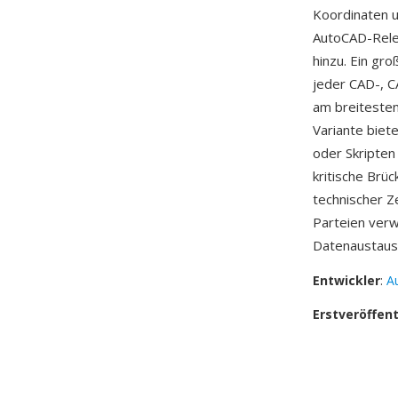
Koordinaten u
AutoCAD-Relea
hinzu. Ein gro
jeder CAD-, C
am breitesten
Variante biet
oder Skripten
kritische Brü
technischer Z
Parteien verw
Datenaustaus
Entwickler
:
A
Erstveröffen