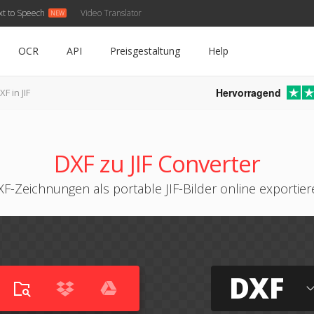
xt to Speech
Video Translator
OCR
API
Preisgestaltung
Help
Hervorragend
XF in JIF
DXF zu JIF Converter
F-Zeichnungen als portable JIF-Bilder online exportie
DXF