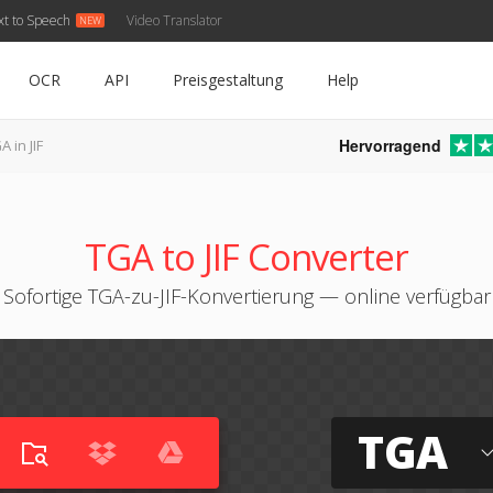
xt to Speech
Video Translator
OCR
API
Preisgestaltung
Help
Hervorragend
A in JIF
TGA to JIF Converter
Sofortige TGA-zu-JIF-Konvertierung — online verfügbar
TGA