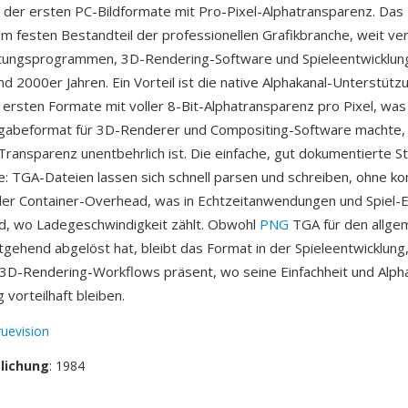
 der ersten PC-Bildformate mit Pro-Pixel-Alphatransparenz. Das
m festen Bestandteil der professionellen Grafikbranche, weit ver
tungsprogrammen, 3D-Rendering-Software und Spieleentwicklungs
d 2000er Jahren. Ein Vorteil ist die native Alphakanal-Unterstü
 ersten Formate mit voller 8-Bit-Alphatransparenz pro Pixel, wa
gabeformat für 3D-Renderer und Compositing-Software machte, 
Transparenz unentbehrlich ist. Die einfache, gut dokumentierte Str
e: TGA-Dateien lassen sich schnell parsen und schreiben, ohne k
er Container-Overhead, was in Echtzeitanwendungen und Spiel-
d, wo Ladegeschwindigkeit zählt. Obwohl
PNG
TGA für den allge
gehend abgelöst hat, bleibt das Format in der Spieleentwicklung
 3D-Rendering-Workflows präsent, wo seine Einfachheit und Alph
vorteilhaft bleiben.
ruevision
tlichung
: 1984