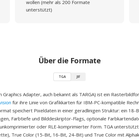
wollen (mehr als 200 Formate
unterstützt)
Über die Formate
TGA
JIF
n Graphics Adapter, auch bekannt als TARGA) ist ein Rasterbildfo
vision
für ihre Linie von Grafikkarten für IBM-PC-kompatible Rech
rmat speichert Pixeldaten in einer geradlinigen Struktur: ein 18
en, Farbtiefe und Bilddeskriptor-Flags, optionale Farbkartenda
n unkomprimierter oder RLE-komprimierter Form. TGA unterstützt
ette), True Color (15-Bit, 16-Bit, 24-Bit) und True Color mit Alphak