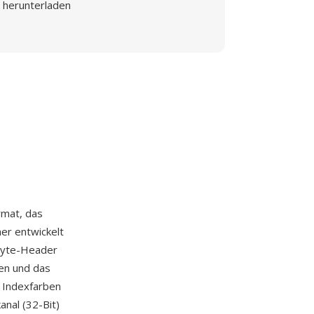
herunterladen
rmat, das
ner entwickelt
-Byte-Header
ten und das
 Indexfarben
anal (32-Bit)