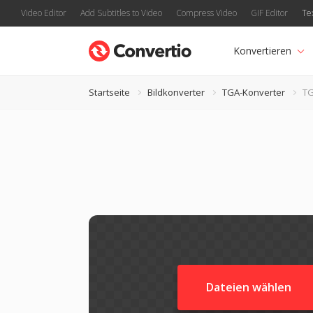
Video Editor
Add Subtitles to Video
Compress Video
GIF Editor
Te
Konvertieren
Startseite
Bildkonverter
TGA-Konverter
TG
Dateien wählen