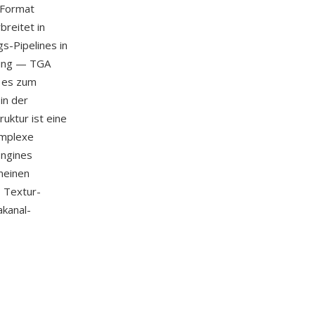
 Format
breitet in
-Pipelines in
tzung — TGA
s es zum
in der
uktur ist eine
omplexe
Engines
meinen
, Textur-
akanal-