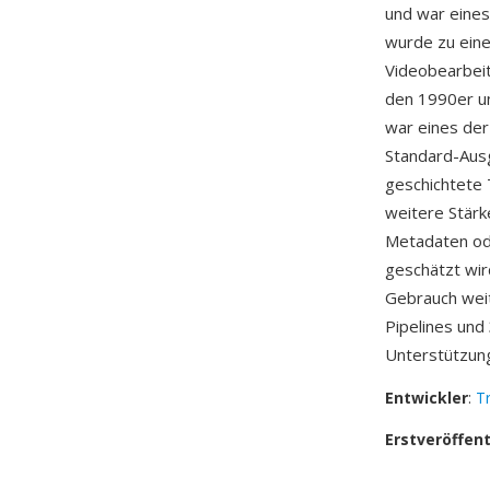
und war eines
wurde zu eine
Videobearbei
den 1990er un
war eines der
Standard-Aus
geschichtete 
weitere Stärk
Metadaten od
geschätzt wir
Gebrauch weit
Pipelines und
Unterstützung 
Entwickler
:
T
Erstveröffen