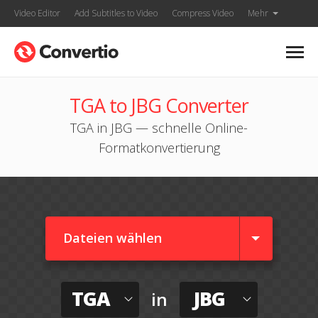
Video Editor
Add Subtitles to Video
Compress Video
Mehr
TGA to JBG Converter
TGA in JBG — schnelle Online-
Formatkonvertierung
Dateien wählen
TGA
JBG
in