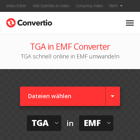
Video Editor
Add Subtitles to Video
Compress Video
Mehr
TGA in EMF Converter
TGA schnell online in EMF umwandeln
Dateien wählen
TGA
EMF
in