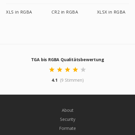
XLS in RGBA
CR2 in RGBA
XLSX in RGBA
TGA bis RGBA Qualitätsbewertung
4.1
(9 Stimmen)
About
Security
Formate