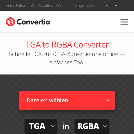
Video Editor
Add Subtitles to Video
Compress Video
Mehr
TGA to RGBA Converter
Schnelle TGA-zu-RGBA-Konvertierung online —
einfaches Tool
Dateien wählen
TGA
RGBA
in