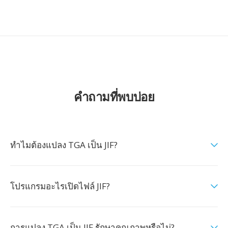
คำถามที่พบบ่อย
ทำไมต้องแปลง TGA เป็น JIF?
โปรแกรมอะไรเปิดไฟล์ JIF?
การแปลง TGA เป็น JIF รักษาคุณภาพหรือไม่?