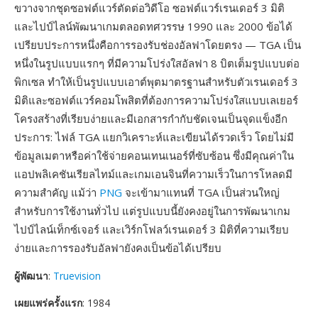
ขวางจากชุดซอฟต์แวร์ตัดต่อวิดีโอ ซอฟต์แวร์เรนเดอร์ 3 มิติ
และไปป์ไลน์พัฒนาเกมตลอดทศวรรษ 1990 และ 2000 ข้อได้
เปรียบประการหนึ่งคือการรองรับช่องอัลฟาโดยตรง — TGA เป็น
หนึ่งในรูปแบบแรกๆ ที่มีความโปร่งใสอัลฟา 8 บิตเต็มรูปแบบต่อ
พิกเซล ทำให้เป็นรูปแบบเอาต์พุตมาตรฐานสำหรับตัวเรนเดอร์ 3
มิติและซอฟต์แวร์คอมโพสิตที่ต้องการความโปร่งใสแบบเลเยอร์
โครงสร้างที่เรียบง่ายและมีเอกสารกำกับชัดเจนเป็นจุดแข็งอีก
ประการ: ไฟล์ TGA แยกวิเคราะห์และเขียนได้รวดเร็ว โดยไม่มี
ข้อมูลเมตาหรือค่าใช้จ่ายคอนเทนเนอร์ที่ซับซ้อน ซึ่งมีคุณค่าใน
แอปพลิเคชันเรียลไทม์และเกมเอนจินที่ความเร็วในการโหลดมี
ความสำคัญ แม้ว่า
PNG
จะเข้ามาแทนที่ TGA เป็นส่วนใหญ่
สำหรับการใช้งานทั่วไป แต่รูปแบบนี้ยังคงอยู่ในการพัฒนาเกม
ไปป์ไลน์เท็กซ์เจอร์ และเวิร์กโฟลว์เรนเดอร์ 3 มิติที่ความเรียบ
ง่ายและการรองรับอัลฟายังคงเป็นข้อได้เปรียบ
ผู้พัฒนา
:
Truevision
เผยแพร่ครั้งแรก
: 1984