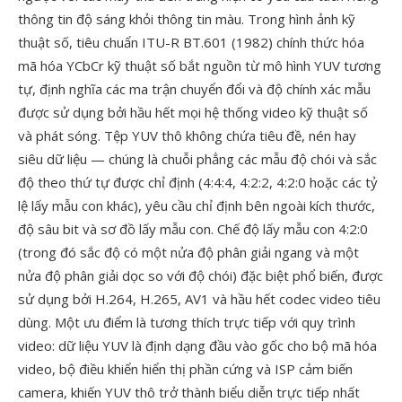
thông tin độ sáng khỏi thông tin màu. Trong hình ảnh kỹ
thuật số, tiêu chuẩn ITU-R BT.601 (1982) chính thức hóa
mã hóa YCbCr kỹ thuật số bắt nguồn từ mô hình YUV tương
tự, định nghĩa các ma trận chuyển đổi và độ chính xác mẫu
được sử dụng bởi hầu hết mọi hệ thống video kỹ thuật số
và phát sóng. Tệp YUV thô không chứa tiêu đề, nén hay
siêu dữ liệu — chúng là chuỗi phẳng các mẫu độ chói và sắc
độ theo thứ tự được chỉ định (4:4:4, 4:2:2, 4:2:0 hoặc các tỷ
lệ lấy mẫu con khác), yêu cầu chỉ định bên ngoài kích thước,
độ sâu bit và sơ đồ lấy mẫu con. Chế độ lấy mẫu con 4:2:0
(trong đó sắc độ có một nửa độ phân giải ngang và một
nửa độ phân giải dọc so với độ chói) đặc biệt phổ biến, được
sử dụng bởi H.264, H.265, AV1 và hầu hết codec video tiêu
dùng. Một ưu điểm là tương thích trực tiếp với quy trình
video: dữ liệu YUV là định dạng đầu vào gốc cho bộ mã hóa
video, bộ điều khiển hiển thị phần cứng và ISP cảm biến
camera, khiến YUV thô trở thành biểu diễn trực tiếp nhất