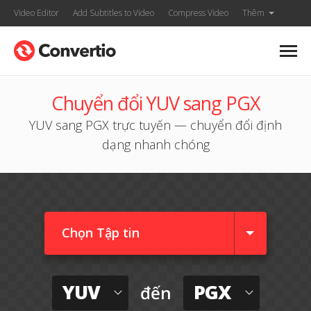
Video Editor
Add Subtitles to Video
Compress Video
Thêm
Chuyển đổi YUV sang PGX
YUV sang PGX trực tuyến — chuyển đổi định
dạng nhanh chóng
Chọn Tập tin
YUV
PGX
đến