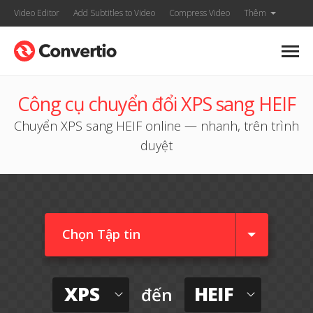
Video Editor
Add Subtitles to Video
Compress Video
Thêm
Công cụ chuyển đổi XPS sang HEIF
Chuyển XPS sang HEIF online — nhanh, trên trình
duyệt
Chọn Tập tin
XPS
HEIF
đến