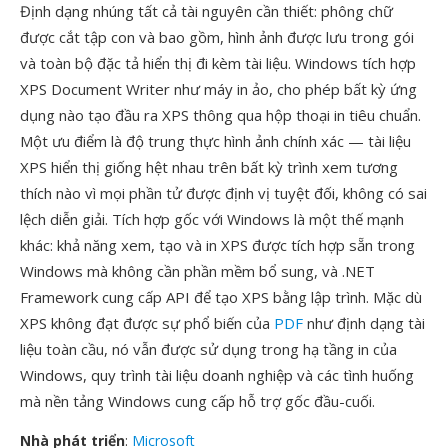
Định dạng nhúng tất cả tài nguyên cần thiết: phông chữ
được cắt tập con và bao gồm, hình ảnh được lưu trong gói
và toàn bộ đặc tả hiển thị đi kèm tài liệu. Windows tích hợp
XPS Document Writer như máy in ảo, cho phép bất kỳ ứng
dụng nào tạo đầu ra XPS thông qua hộp thoại in tiêu chuẩn.
Một ưu điểm là độ trung thực hình ảnh chính xác — tài liệu
XPS hiển thị giống hệt nhau trên bất kỳ trình xem tương
thích nào vì mọi phần tử được định vị tuyệt đối, không có sai
lệch diễn giải. Tích hợp gốc với Windows là một thế mạnh
khác: khả năng xem, tạo và in XPS được tích hợp sẵn trong
Windows mà không cần phần mềm bổ sung, và .NET
Framework cung cấp API để tạo XPS bằng lập trình. Mặc dù
XPS không đạt được sự phổ biến của
PDF
như định dạng tài
liệu toàn cầu, nó vẫn được sử dụng trong hạ tầng in của
Windows, quy trình tài liệu doanh nghiệp và các tình huống
mà nền tảng Windows cung cấp hỗ trợ gốc đầu-cuối.
Nhà phát triển
:
Microsoft