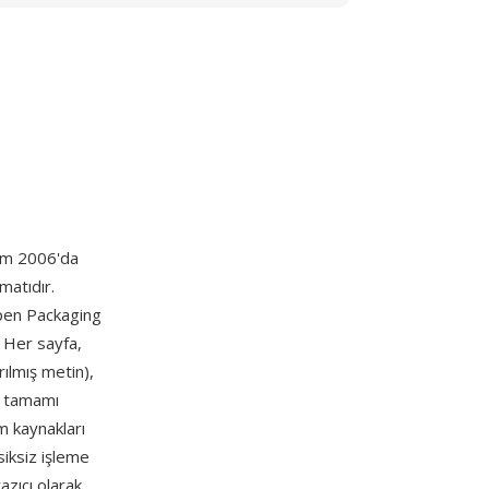
asım 2006'da
matıdır.
Open Packaging
. Her sayfa,
rılmış metin),
— tamamı
üm kaynakları
siksiz işleme
azıcı olarak