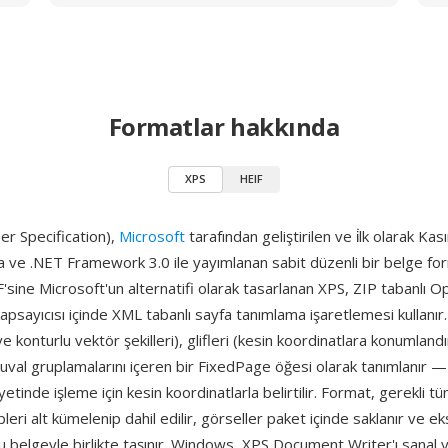
Formatlar hakkında
XPS
HEIF
r Specification),
Microsoft
tarafından geliştirilen ve i̇lk olarak K
 ve .NET Framework 3.0 ile yayımlanan sabit düzenli bir belge for
sine Microsoft'un alternatifi olarak tasarlanan XPS, ZIP tabanlı 
psayıcısı içinde XML tabanlı sayfa tanımlama işaretlemesi kullanır
ve konturlu vektör şekilleri), glifleri (kesin koordinatlara konumlandı
tuval gruplamalarını içeren bir FixedPage öğesi olarak tanımlanır 
yetinde işleme için kesin koordinatlarla belirtilir. Format, gerekli t
leri alt kümelenip dahil edilir, görseller paket içinde saklanır ve ek
 belgeyle birlikte taşınır. Windows, XPS Document Writer'ı sanal y