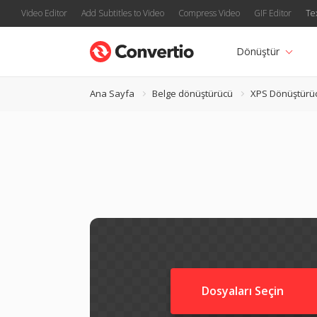
Video Editor
Add Subtitles to Video
Compress Video
GIF Editor
Te
Dönüştür
Ana Sayfa
Belge dönüştürücü
XPS Dönüştürü
Dosyaları Seçin