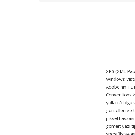
XPS (XML Pape
Windows Vista
Adobe'nın PDF'
Conventions ka
yolları (dolgu 
görselleri ve 
piksel hassasi
gömer: yazı tip
spesifikasyonu