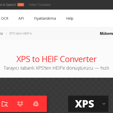
xt to Speech
Video Translator
OCR
API
Fiyatlandırma
Help
Mükem
cü
XPS'den HEIF'e
XPS to HEIF Converter
Tarayıcı tabanlı XPS'ten HEIF'e dönüştürücü — hızlı
XPS