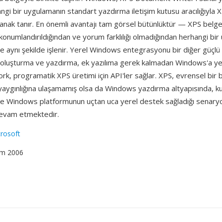
angi bir uygulamanın standart yazdırma iletişim kutusu aracılığıyla XP
anak tanır. En önemli avantajı tam görsel bütünlüktür — XPS belge
konumlandırıldığından ve yorum farklılığı olmadığından herhangi bir
e aynı şekilde işlenir. Yerel Windows entegrasyonu bir diğer güçl
oluşturma ve yazdırma, ek yazılıma gerek kalmadan Windows'a yer
, programatik XPS üretimi için API'ler sağlar. XPS, evrensel bir 
 yaygınlığına ulaşamamış olsa da Windows yazdırma altyapısında, 
a ve Windows platformunun uçtan uca yerel destek sağladığı senary
devam etmektedir.
rosoft
ım 2006