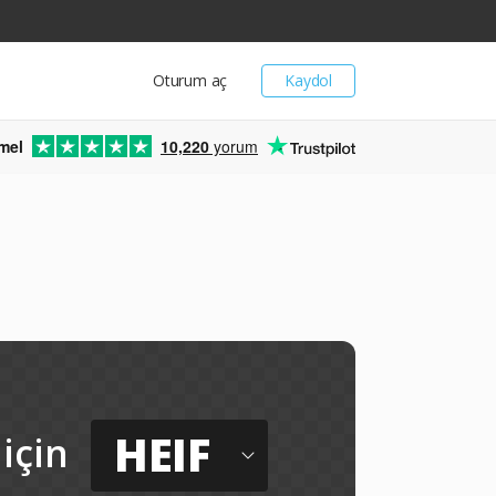
Oturum aç
Kaydol
mel
10,220
yorum
HEIF
için