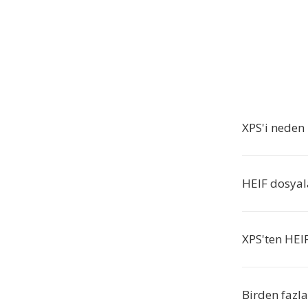
XPS'i neden
HEIF dosyala
XPS'ten HEI
Birden fazla