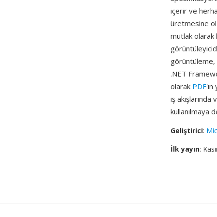
içerir ve herh
üretmesine ol
mutlak olarak 
görüntüleyicid
görüntüleme, 
.NET Framework
olarak
PDF
'ın
iş akışlarınd
kullanılmaya 
Geliştirici
:
Mic
İlk yayın
: Kas