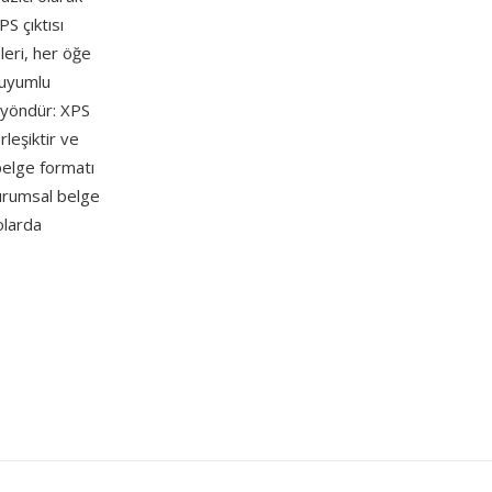
S çıktısı
leri, her öğe
 uyumlu
ü yöndür: XPS
leşiktir ve
belge formatı
kurumsal belge
olarda