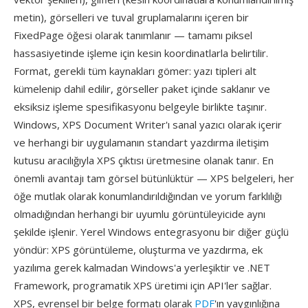
metin), görselleri ve tuval gruplamalarını içeren bir
FixedPage öğesi olarak tanımlanır — tamamı piksel
hassasiyetinde işleme için kesin koordinatlarla belirtilir.
Format, gerekli tüm kaynakları gömer: yazı tipleri alt
kümelenip dahil edilir, görseller paket içinde saklanır ve
eksiksiz işleme spesifikasyonu belgeyle birlikte taşınır.
Windows, XPS Document Writer'ı sanal yazıcı olarak içerir
ve herhangi bir uygulamanın standart yazdırma iletişim
kutusu aracılığıyla XPS çıktısı üretmesine olanak tanır. En
önemli avantajı tam görsel bütünlüktür — XPS belgeleri, her
öğe mutlak olarak konumlandırıldığından ve yorum farklılığı
olmadığından herhangi bir uyumlu görüntüleyicide aynı
şekilde işlenir. Yerel Windows entegrasyonu bir diğer güçlü
yöndür: XPS görüntüleme, oluşturma ve yazdırma, ek
yazılıma gerek kalmadan Windows'a yerleşiktir ve .NET
Framework, programatik XPS üretimi için API'ler sağlar.
XPS, evrensel bir belge formatı olarak
PDF
'ın yaygınlığına