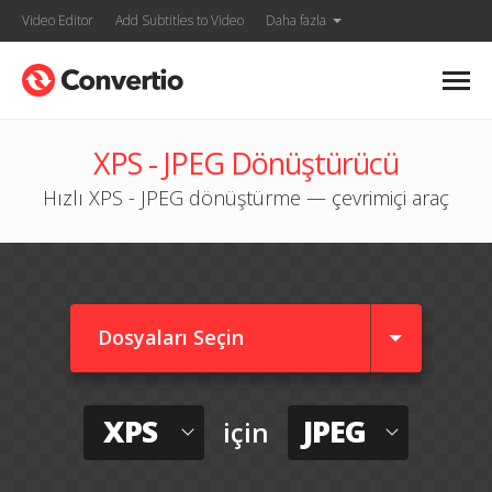
Video Editor
Add Subtitles to Video
Daha fazla
XPS - JPEG Dönüştürücü
Hızlı XPS - JPEG dönüştürme — çevrimiçi araç
Dosyaları Seçin
XPS
JPEG
için