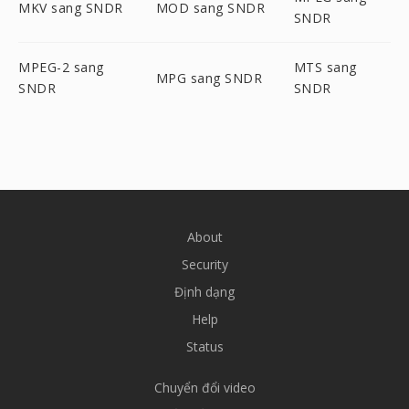
MKV sang SNDR
MOD sang SNDR
SNDR
MPEG-2 sang
MTS sang
MPG sang SNDR
SNDR
SNDR
About
Security
Định dạng
Help
Status
Chuyển đổi video