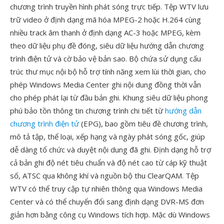
chương trình truyền hình phát sóng trực tiếp. Tệp WTV lưu
trữ video ở định dạng mã hóa MPEG-2 hoặc H.264 cùng
nhiều track âm thanh ở định dạng AC-3 hoặc MPEG, kèm
theo dữ liệu phụ đề đóng, siêu dữ liệu hướng dẫn chương
trình điện tử và cờ bảo vệ bản sao. Bộ chứa sử dụng cấu
trúc thư mục nội bộ hỗ trợ tính năng xem lùi thời gian, cho
phép Windows Media Center ghi nội dung đồng thời vẫn
cho phép phát lại từ đầu bản ghi. Khung siêu dữ liệu phong
phú bảo tồn thông tin chương trình chi tiết từ
hướng dẫn
chương trình điện tử
(EPG), bao gồm tiêu đề chương trình,
mô tả tập, thể loại, xếp hạng và ngày phát sóng gốc, giúp
dễ dàng tổ chức và duyệt nội dung đã ghi. Định dạng hỗ trợ
cả bản ghi độ nét tiêu chuẩn và độ nét cao từ cáp kỹ thuật
số, ATSC qua không khí và nguồn bộ thu ClearQAM. Tệp
WTV có thể truy cập tự nhiên thông qua Windows Media
Center và có thể chuyển đổi sang định dạng DVR-MS đơn
giản hơn bằng công cụ Windows tích hợp. Mặc dù Windows