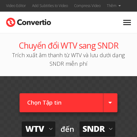
Video Editor
Add Subtitles to Video
Compress Video
Thêm
Chuyển đổi WTV sang SNDR
Trích xuất âm thanh từ WTV và lưu dưới dạng
SNDR miễn phí
Chọn Tập tin
WTV
SNDR
đến