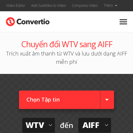
Video Editor
Add Subtitles to Video
Compress Video
Thêm
Chuyển đổi WTV sang AIFF
Trích xuất âm thanh từ WTV và lưu dưới dạng AIFF
miễn phí
Chọn Tập tin
WTV
AIFF
đến