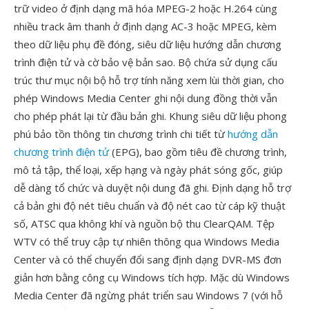
trữ video ở định dạng mã hóa MPEG-2 hoặc H.264 cùng
nhiều track âm thanh ở định dạng AC-3 hoặc MPEG, kèm
theo dữ liệu phụ đề đóng, siêu dữ liệu hướng dẫn chương
trình điện tử và cờ bảo vệ bản sao. Bộ chứa sử dụng cấu
trúc thư mục nội bộ hỗ trợ tính năng xem lùi thời gian, cho
phép Windows Media Center ghi nội dung đồng thời vẫn
cho phép phát lại từ đầu bản ghi. Khung siêu dữ liệu phong
phú bảo tồn thông tin chương trình chi tiết từ
hướng dẫn
chương trình điện tử
(EPG), bao gồm tiêu đề chương trình,
mô tả tập, thể loại, xếp hạng và ngày phát sóng gốc, giúp
dễ dàng tổ chức và duyệt nội dung đã ghi. Định dạng hỗ trợ
cả bản ghi độ nét tiêu chuẩn và độ nét cao từ cáp kỹ thuật
số, ATSC qua không khí và nguồn bộ thu ClearQAM. Tệp
WTV có thể truy cập tự nhiên thông qua Windows Media
Center và có thể chuyển đổi sang định dạng DVR-MS đơn
giản hơn bằng công cụ Windows tích hợp. Mặc dù Windows
Media Center đã ngừng phát triển sau Windows 7 (với hỗ