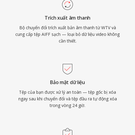
cao vượt quá chất lượng CD. Với bất kỳ ai ưu
tiên tính toàn vẹn lossless hơn hiệu quả lưu trữ,
Trích xuất âm thanh
AIFF vẫn là lựa chọn đáng tin cậy trong ngành
Bộ chuyển đổi trích xuất bản âm thanh từ WTV và
thu âm.
cung cấp tệp AIFF sạch — loại bỏ dữ liệu video không
cần thiết.
Bảo mật dữ liệu
Tệp của bạn được xử lý an toàn — tệp gốc bị xóa
ngay sau khi chuyển đổi và tệp đầu ra tự động xóa
trong vòng 24 giờ.