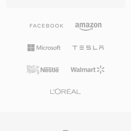
gốc mà không qua mã hóa có tổn hao. Định
chương trình, mô tả tập, thể loại, xếp hạng và
dạng tổ chức nội dung thành các khối có thể
ngày phát sóng gốc, giúp dễ dàng tổ chức và
chứa thêm siêu dữ liệu như đánh dấu, định
duyệt nội dung đã ghi. Định dạng hỗ trợ cả bản
nghĩa nhạc cụ và ghi chú. Các kỹ sư âm thanh
ghi độ nét tiêu chuẩn và độ nét cao từ cáp kỹ
chuyên nghiệp trên macOS thường tin dùng
thuật số, ATSC qua không khí và nguồn bộ thu
AIFF vì đảm bảo độ trung thực bit-perfect qua
ClearQAM. Tệp WTV có thể truy cập tự nhiên
mọi giai đoạn chỉnh sửa và mastering. Một ưu
thông qua Windows Media Center và có thể
điểm quan trọng là không có suy giảm chất
chuyển đổi sang định dạng DVR-MS đơn giản
lượng qua các lần lưu: khác với MP3 hay AAC,
hơn bằng công cụ Windows tích hợp. Mặc dù
việc lưu lặp lại không bao giờ làm giảm tín hiệu.
Windows Media Center đã ngừng phát triển
Thế mạnh khác là tích hợp liền mạch với các
sau Windows 7 (với hỗ trợ hạn chế trong
công cụ chuyên nghiệp của Apple bao gồm
Windows 8), tệp WTV vẫn tồn tại trong kho lưu
Logic Pro và GarageBand, nơi AIFF đóng vai
trữ phương tiện cá nhân và có thể được xử lý
trò định dạng làm việc gốc. Container hỗ trợ
bởi các công cụ video bên thứ ba.
nhiều tốc độ lấy mẫu và độ sâu bit lên đến 32-
bit, đáp ứng các quy trình làm việc độ phân giải