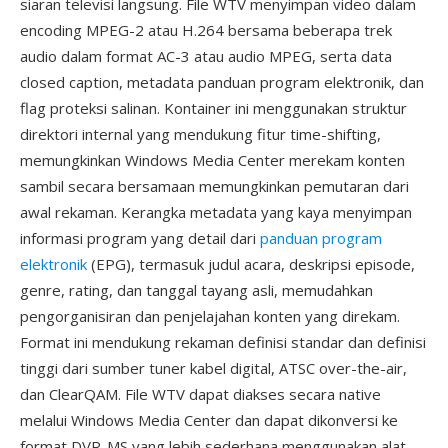
siaran televisi langsung. File WTV menyimpan video dalam
encoding MPEG-2 atau H.264 bersama beberapa trek
audio dalam format AC-3 atau audio MPEG, serta data
closed caption, metadata panduan program elektronik, dan
flag proteksi salinan. Kontainer ini menggunakan struktur
direktori internal yang mendukung fitur time-shifting,
memungkinkan Windows Media Center merekam konten
sambil secara bersamaan memungkinkan pemutaran dari
awal rekaman. Kerangka metadata yang kaya menyimpan
informasi program yang detail dari
panduan program
elektronik
(EPG), termasuk judul acara, deskripsi episode,
genre, rating, dan tanggal tayang asli, memudahkan
pengorganisiran dan penjelajahan konten yang direkam.
Format ini mendukung rekaman definisi standar dan definisi
tinggi dari sumber tuner kabel digital, ATSC over-the-air,
dan ClearQAM. File WTV dapat diakses secara native
melalui Windows Media Center dan dapat dikonversi ke
format DVR-MS yang lebih sederhana menggunakan alat