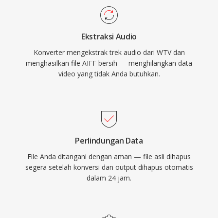
dukungan terbatas di Windows 8), file WTV
kedalaman bit hingga 32-bit, mengakomodasi
tetap ada dalam arsip media pribadi dan dapat
alur kerja resolusi tinggi yang melebihi
diproses oleh alat video pihak ketiga.
Ekstraksi Audio
spesifikasi kualitas CD. Bagi siapa pun yang
Konverter mengekstrak trek audio dari WTV dan
mengutamakan integritas lossless di atas
menghasilkan file AIFF bersih — menghilangkan data
efisiensi penyimpanan, AIFF tetap menjadi
video yang tidak Anda butuhkan.
pilihan yang dapat diandalkan di seluruh industri
rekaman.
Perlindungan Data
File Anda ditangani dengan aman — file asli dihapus
segera setelah konversi dan output dihapus otomatis
dalam 24 jam.