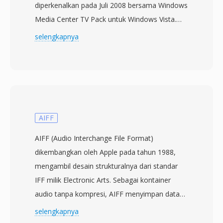
diperkenalkan pada Juli 2008 bersama Windows
Media Center TV Pack untuk Windows Vista.
Format ini dirancang untuk menggantikan
selengkapnya
format perekaman DVR-MS yang lebih lama
yang digunakan oleh Windows Media Center,
menawarkan kontainer yang lebih mampu
untuk merekam siaran televisi langsung. File
WTV menyimpan video dalam encoding MPEG-
2 atau H.264 bersama beberapa trek audio
AIFF
dalam format AC-3 atau audio MPEG, serta
AIFF (Audio Interchange File Format)
data closed caption, metadata panduan
dikembangkan oleh Apple pada tahun 1988,
program elektronik, dan flag proteksi salinan.
mengambil desain strukturalnya dari standar
Kontainer ini menggunakan struktur direktori
IFF milik Electronic Arts. Sebagai kontainer
internal yang mendukung fitur time-shifting,
audio tanpa kompresi, AIFF menyimpan data
memungkinkan Windows Media Center
PCM linear pada kualitas CD penuh — biasanya
selengkapnya
merekam konten sambil secara bersamaan
16-bit pada 44.1 kHz — mempertahankan