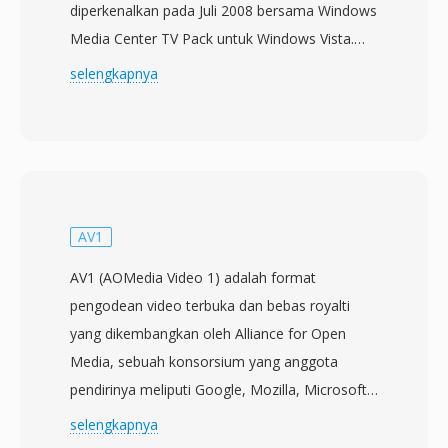
diperkenalkan pada Juli 2008 bersama Windows
Media Center TV Pack untuk Windows Vista.
Format ini dirancang untuk menggantikan
selengkapnya
format perekaman DVR-MS yang lebih lama
yang digunakan oleh Windows Media Center,
menawarkan kontainer yang lebih mampu
untuk merekam siaran televisi langsung. File
WTV menyimpan video dalam encoding MPEG-
2 atau H.264 bersama beberapa trek audio
AV1
dalam format AC-3 atau audio MPEG, serta
AV1 (AOMedia Video 1) adalah format
data closed caption, metadata panduan
pengodean video terbuka dan bebas royalti
program elektronik, dan flag proteksi salinan.
yang dikembangkan oleh Alliance for Open
Kontainer ini menggunakan struktur direktori
Media, sebuah konsorsium yang anggota
internal yang mendukung fitur time-shifting,
pendirinya meliputi Google, Mozilla, Microsoft,
memungkinkan Windows Media Center
Amazon, Netflix, dan Intel, di antara lainnya.
selengkapnya
merekam konten sambil secara bersamaan
Spesifikasinya diresmikan pada Juni 2018