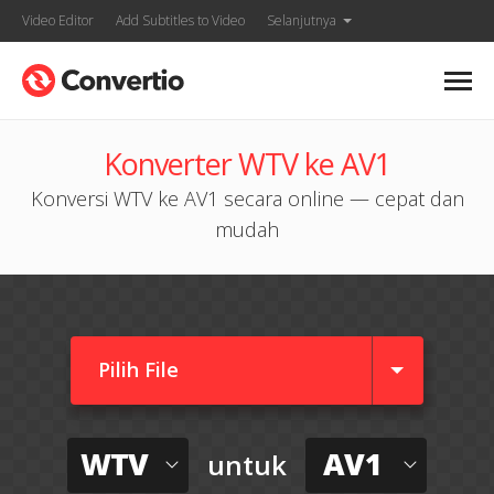
Video Editor
Add Subtitles to Video
Selanjutnya
Konverter WTV ke AV1
Konversi WTV ke AV1 secara online — cepat dan
mudah
Pilih File
WTV
AV1
untuk