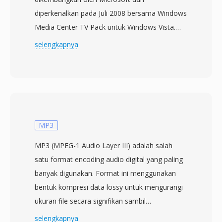
diperkenalkan pada Juli 2008 bersama Windows
Media Center TV Pack untuk Windows Vista.
Format ini dirancang untuk menggantikan
selengkapnya
format perekaman DVR-MS yang lebih lama
yang digunakan oleh Windows Media Center,
menawarkan kontainer yang lebih mampu
untuk merekam siaran televisi langsung. File
WTV menyimpan video dalam encoding MPEG-
2 atau H.264 bersama beberapa trek audio
MP3
dalam format AC-3 atau audio MPEG, serta
MP3 (MPEG-1 Audio Layer III) adalah salah
data closed caption, metadata panduan
satu format encoding audio digital yang paling
program elektronik, dan flag proteksi salinan.
banyak digunakan. Format ini menggunakan
Kontainer ini menggunakan struktur direktori
bentuk kompresi data lossy untuk mengurangi
internal yang mendukung fitur time-shifting,
ukuran file secara signifikan sambil
memungkinkan Windows Media Center
mempertahankan kualitas suara mendekati CD,
selengkapnya
merekam konten sambil secara bersamaan