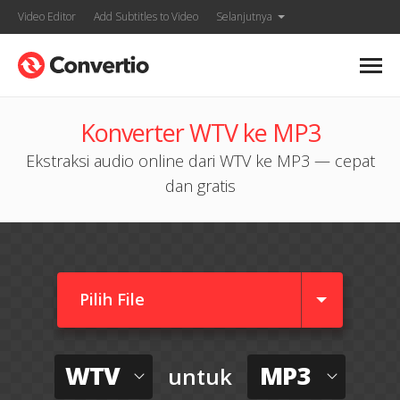
Video Editor
Add Subtitles to Video
Selanjutnya
Konverter WTV ke MP3
Ekstraksi audio online dari WTV ke MP3 — cepat
dan gratis
Pilih File
WTV
MP3
untuk