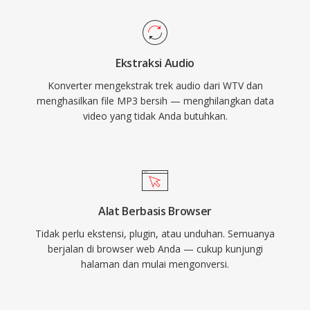
secara universal di hampir semua pemutar
dukungan terbatas di Windows 8), file WTV
media, sistem operasi, dan perangkat portabel.
tetap ada dalam arsip media pribadi dan dapat
diproses oleh alat video pihak ketiga.
Ekstraksi Audio
Konverter mengekstrak trek audio dari WTV dan
menghasilkan file MP3 bersih — menghilangkan data
video yang tidak Anda butuhkan.
Alat Berbasis Browser
Tidak perlu ekstensi, plugin, atau unduhan. Semuanya
berjalan di browser web Anda — cukup kunjungi
halaman dan mulai mengonversi.