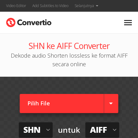
Video Editor
Add Subtitles to Video
Selanjutnya
SHN ke AIFF Converter
Dekode audio Shorten lossless ke format AIFF
secara online
Pilih File
SHN
AIFF
untuk