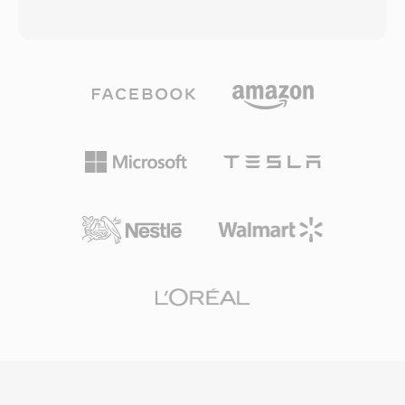
praktik tersebut. Salah satu keunggulannya
setiap detail rekaman asli tanpa pengkodean
adalah kesederhanaan format: encoding dan
lossy. Format ini mengorganisasi konten ke
decoding berjalan cepat bahkan pada
dalam chunk yang juga dapat membawa
perangkat keras era Pentium yang sederhana.
metadata seperti marker, definisi instrumen,
Kekuatan lainnya adalah output deterministik
dan komentar. Teknisi audio profesional di
— input yang sama selalu menghasilkan byte
macOS sering mengandalkan AIFF karena
yang sama, membuat checksum dapat
menjamin fidelitas bit-perfect melalui setiap
diandalkan untuk memverifikasi integritas di
tahap editing dan mastering. Salah satu
antara ribuan trader. Meskipun FLAC akhirnya
keunggulan signifikan adalah nol generational
menggantikan Shorten dengan kompresi yang
loss: tidak seperti MP3 atau AAC, penyimpanan
lebih baik, dukungan seeking, dan metadata
berulang tidak pernah menurunkan sinyal.
tertanam, SHN tetap memiliki kepentingan
Kekuatan lainnya adalah integrasi yang mulus
historis dan arsip musik live yang luas dalam
dengan tool profesional Apple, termasuk Logic
format ini masih beredar hingga saat ini.
Pro dan GarageBand, di mana AIFF berfungsi
sebagai format kerja native. Kontainer ini
mendukung berbagai sample rate dan