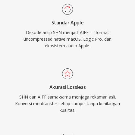
kedalaman bit hingga 32-bit, mengakomodasi
alur kerja resolusi tinggi yang melebihi
Standar Apple
spesifikasi kualitas CD. Bagi siapa pun yang
Dekode arsip SHN menjadi AIFF — format
mengutamakan integritas lossless di atas
uncompressed native macOS, Logic Pro, dan
efisiensi penyimpanan, AIFF tetap menjadi
ekosistem audio Apple.
pilihan yang dapat diandalkan di seluruh industri
rekaman.
Akurasi Lossless
SHN dan AIFF sama-sama menjaga rekaman asli.
Konversi mentransfer setiap sampel tanpa kehilangan
kualitas.