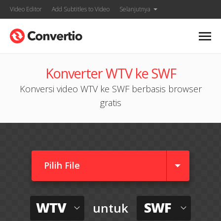
Video Editor
Add Subtitles to Video
Selanjutnya
Konverter WTV ke SWF
Konversi video WTV ke SWF berbasis browser
gratis
Pilih File
WTV
SWF
untuk