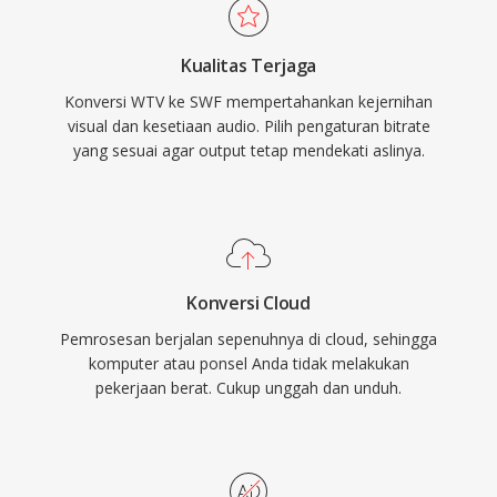
sebelum seluruh file diunduh. Adobe Flash
tetap ada dalam arsip media pribadi dan dapat
Player pada masa puncaknya terpasang di lebih
diproses oleh alat video pihak ketiga.
Kualitas Terjaga
dari 98% komputer desktop yang terhubung
Konversi WTV ke SWF mempertahankan kejernihan
internet, memberikan SWF jangkauan yang tak
visual dan kesetiaan audio. Pilih pengaturan bitrate
tertandingi untuk konten web interaktif. Format
yang sesuai agar output tetap mendekati aslinya.
ini berevolusi untuk mendukung pemutaran
video, akses kamera dan mikrofon, akselerasi
3D, dan koneksi soket untuk aplikasi real-time.
Adobe mengakhiri dukungan Flash Player pada
Desember 2020, tetapi file SWF tetap signifikan
Konversi Cloud
secara historis dan dilestarikan melalui proyek
Pemrosesan berjalan sepenuhnya di cloud, sehingga
open-source seperti Ruffle yang
komputer atau ponsel Anda tidak melakukan
memungkinkan akses berkelanjutan ke era
pekerjaan berat. Cukup unggah dan unduh.
konten web ini.