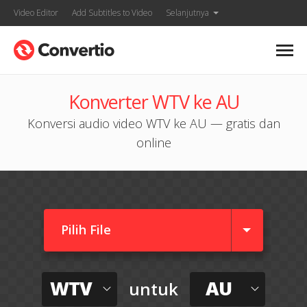
Video Editor
Add Subtitles to Video
Selanjutnya
Konverter WTV ke AU
Konversi audio video WTV ke AU — gratis dan
online
Pilih File
WTV
AU
untuk