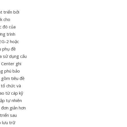
 triển bởi
k cho
c đó của
ng trình
PEG-2 hoặc
u phụ đề
ứa sử dụng cấu
 Center ghi
ong phú bảo
 gồm tiêu đề
 tổ chức và
cao từ cáp kỹ
ập tự nhiên
 đơn giản hơn
triển sau
 lưu trữ