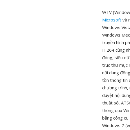
WTV (Windows 
Microsoft
và 
Windows Vista
Windows Media
truyền hình p
H.264 cùng nh
đóng, siêu dữ
trúc thư mục 
nội dung đồng
tồn thông tin 
chương trình,
duyệt nội dung
thuật số, ATS
thông qua Win
bằng công cụ 
Windows 7 (vớ