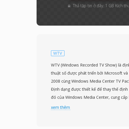
Thả tập tin ở đây. 1 GB Kích th
WTV
WTV (Windows Recorded TV Show) là định
thuật số được phát triển bởi Microsoft v
2008 cùng Windows Media Center TV Pack
Định dạng được thiết kế để thay thế địn
đó của Windows Media Center, cung cấp 
hơn cho việc ghi các chương trình truyền h
xem thêm
Tệp WTV lưu trữ video ở định dạng mã 
cùng nhiều track âm thanh ở định dạng 