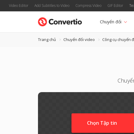
Video Editor
Add Subtitles to Video
Compress Video
GIF Editor
Te
Chuyển đổi
Trang chủ
Chuyển đổi video
Công cụ chuyển 
Chuyển
Chọn Tập tin