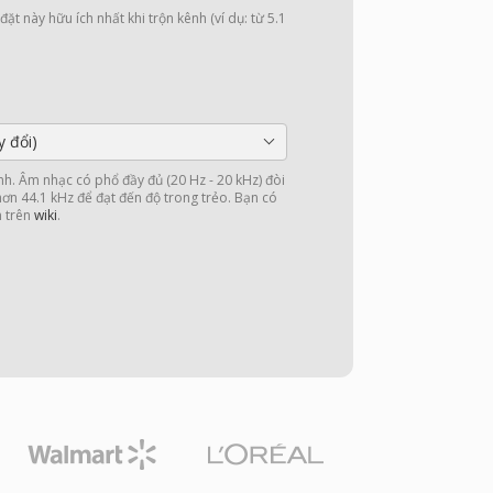
ặt này hữu ích nhất khi trộn kênh (ví dụ: từ 5.1
y đổi)
nh. Âm nhạc có phổ đầy đủ (20 Hz - 20 kHz) đòi
 hơn 44.1 kHz để đạt đến độ trong trẻo. Bạn có
n trên
wiki
.