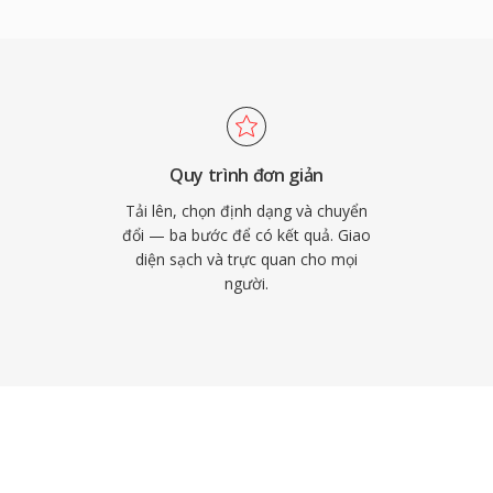
ý tương tự. Sau khi đồng
ài đặt iOS cho cuộc gọi,
 Ưu điểm thực tế bao gồm
 qua đồng bộ iTunes
 codec AAC ngay cả ở kích
ng riêng cho từng liên
Quy trình đơn giản
Tải lên, chọn định dạng và chuyển
đổi — ba bước để có kết quả. Giao
diện sạch và trực quan cho mọi
người.