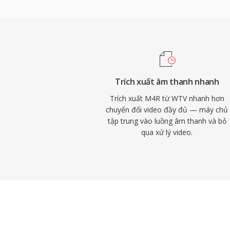
các công cụ bên thứ ba như Audacity xử l
bộ hoặc tải về, nhạc chuông tích hợp với c
báo thức và cảnh báo theo từng liên hệ.
triển khai dễ dàng đến bất kỳ iPhone nào
hoặc AirDrop, phát lại chất lượng cao từ
thước tệp nhỏ, và khả năng gán nhạc chuô
Trích xuất âm thanh nhanh
hệ để nhận diện người gọi ngay lập tức.
Trích xuất M4R từ WTV nhanh hơn
chuyển đổi video đầy đủ — máy chủ
tập trung vào luồng âm thanh và bỏ
qua xử lý video.