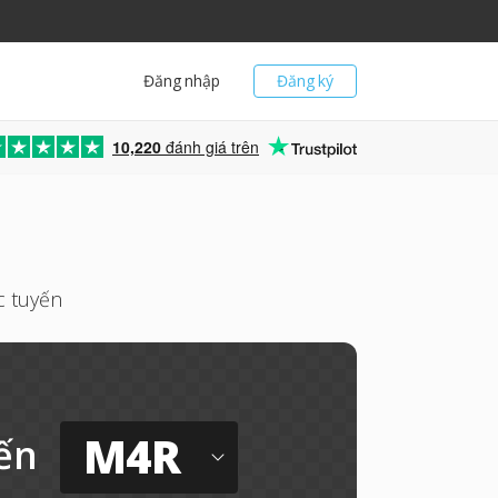
Đăng nhập
Đăng ký
10,220
đánh giá trên
c tuyến
M4R
ến