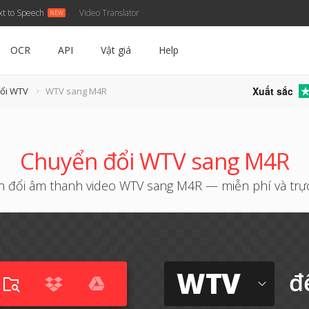
xt to Speech
Video Translator
OCR
API
Vật giá
Help
Xuất sắc
đổi WTV
WTV sang M4R
Chuyển đổi WTV sang M4R
 đổi âm thanh video WTV sang M4R — miễn phí và trự
WTV
đ