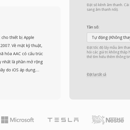
ướng dẫn chương trình
Đặt số kênh âm thanh. Cài đ
ử dụng cấu trúc thư mục
sang âm thanh nổi).
, cho phép Windows
cho phép phát lại từ đầu
Tần số:
o tồn thông tin chương
cho thiết bị Apple
Tự động (Không tha
điện tử (EPG), bao gồm
2007. Về mặt kỹ thuật,
Đặt tốc độ lấy mẫu âm tha
, xếp hạng và ngày phát
hỏi các giá trị không thấp
ã hóa AAC có cấu trúc
thể tìm hiểu thêm thông ti
ội dung đã ghi. Định
y nhất là phần mở rộng
và độ nét cao từ cáp kỹ
iây do iOS áp dụng.
ộ thu ClearQAM. Tệp
Đặt lại tất cả
 mã hóa AAC hiện có có
 Windows Media Center
i ở cấp codec, trong khi
R-MS đơn giản hơn bằng
ạc thông thường xuất
ows Media Center đã
ợc lại. Tạo M4R bao
rợ hạn chế trong
ng AAC, cắt theo độ dài
o lưu trữ phương tiện cá
ple Music trên macOS
ụ video bên thứ ba.
trình tích hợp sẵn, và