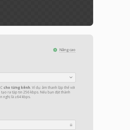
Nâng cao
AAC
cho từng kênh
. Ví dụ: âm thanh lập thể với
ẽ tạo ra tập tin 256 kbps. Nếu bạn đặt thành
n nghị là ≥64 kbps.