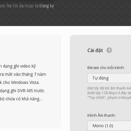
ước file tối đa hoặc là
Đăng ký
Cài đặt
 dạng ghi video kỹ
Bitrate cho mỗi kênh:
à ra mắt vào tháng 7 năm
Tự động
 cho Windows Vista.
Đặt tốc độ bit âm thanh 
h dạng ghi DVR-MS trước
thiết lập 128 kbps ở đây s
"Tùy chỉnh", phạm vi khuyế
bộ chứa có khả năng
ình phát sóng trực tiếp.
hóa MPEG-2 hoặc H.264
Kênh Âm thanh:
AC-3 hoặc MPEG, kèm
Mono (1.0)