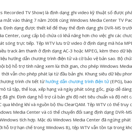
Recorded TV Show) là định dạng ghi video kỹ thuật số được phát
ra mắt vào tháng 7 năm 2008 cùng Windows Media Center TV Pac
. Định dạng được thiết kế để thay thế định dạng ghi DVR-MS trướ
 Center, cung cấp bộ chứa có khả năng hơn cho việc ghi các chươ
hát sóng trực tiếp. Tệp WTV lưu trữ video ở định dạng mã hóa M
iều track âm thanh ở định dạng AC-3 hoặc MPEG, kèm theo dữ liệ
 liệu hướng dẫn chương trình điện tử và cờ bảo vệ bản sao. Bộ ch
nội bộ hỗ trợ tính năng xem lùi thời gian, cho phép Windows Media
 thời vẫn cho phép phát lại từ đầu bản ghi. Khung siêu dữ liệu ph
chương trình chi tiết từ
hướng dẫn chương trình điện tử
(EPG), bao
 mô tả tập, thể loại, xếp hạng và ngày phát sóng gốc, giúp dễ dàng
 đã ghi. Định dạng hỗ trợ cả bản ghi độ nét tiêu chuẩn và độ nét 
C qua không khí và nguồn bộ thu ClearQAM. Tệp WTV có thể truy c
dows Media Center và có thể chuyển đổi sang định dạng DVR-MS
Windows tích hợp. Mặc dù Windows Media Center đã ngừng phát 
i hỗ trợ hạn chế trong Windows 8), tệp WTV vẫn tồn tại trong kho