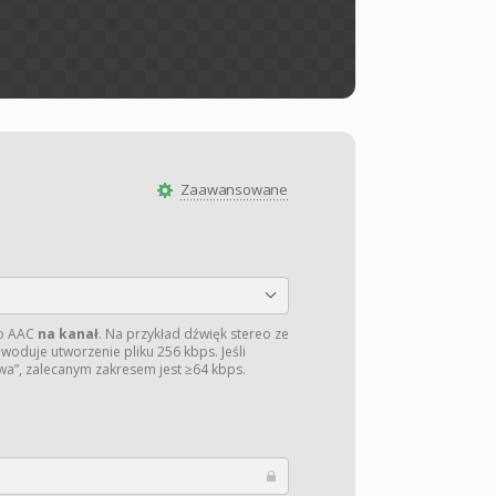
Zaawansowane
io AAC
na kanał
. Na przykład dźwięk stereo ze
powoduje utworzenie pliku 256 kbps. Jeśli
a”, zalecanym zakresem jest ≥64 kbps.