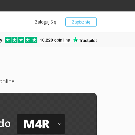
Zaloguj Się
Zapisz się
y
10,220
opinii na
online
M4R
do