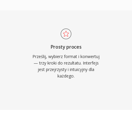
ows 8), pliki WTV
) i GarageBand oferuja
nych i moga byc
ramy jak Audacity radza
rzecich.
izowaniu lub pobraniu
 dla polaczen, alarmow i
ty obejmuja latwe
rzez synchronizacje
Prosty proces
dtwarzanie kodeka AAC
Prześlij, wybierz format i konwertuj
z mozliwosc przypisania
— trzy kroki do rezultatu. Interfejs
jest przejrzysty i intuicyjny dla
h kontaktow w celu
każdego.