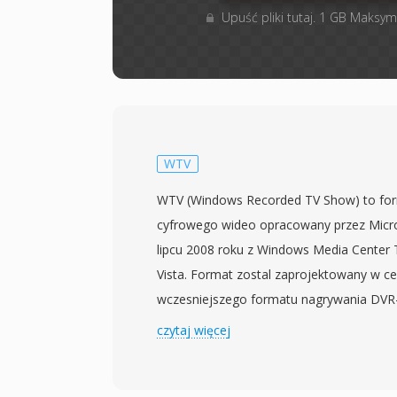
Upuść pliki tutaj. 1 GB Maksym
WTV
WTV (Windows Recorded TV Show) to fo
cyfrowego wideo opracowany przez Micr
lipcu 2008 roku z Windows Media Center
Vista. Format zostal zaprojektowany w ce
wczesniejszego formatu nagrywania DV
Windows Media Center, oferujac bardziej
czytaj więcej
nagrywania transmisji telewizji na zywo. 
wideo w kodowaniu MPEG-2 lub H.264 obo