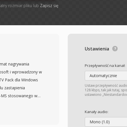
alny rozmiar pliku lub
Zapisz się
Ustawienia
rmat nagrywania
Przepływność na kanał:
osoft i wprowadzony w
Automatycznie
 TV Pack dla Windows
Ustaw przepływność aud
lu zastapienia
128 kbps, tak jak tutaj, s
ustawiono „Niestandardow
R-MS stosowanego w
 wydajny kontener do
Pliki WTV przechowuja
Kanały audio:
k wielu sciezek audio w
Mono (1.0)