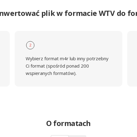
onwertować plik w formacie WTV do f
2
Wybierz format m4r lub inny potrzebny
Ci format (spośród ponad 200
wspieranych formatów).
O formatach