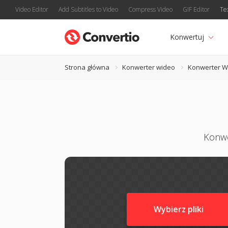
Video Editor
Add Subtitles to Video
Compress Video
GIF Editor
Te
Konwertuj
Strona główna
Konwerter wideo
Konwerter 
Konwe
Wybierz pliki