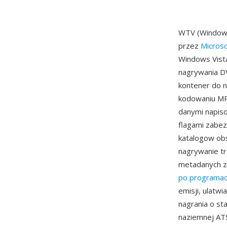
WTV (Windows
przez
Microso
Windows Vista
nagrywania D
kontener do n
kodowaniu MPE
danymi napis
flagami zabe
katalogow obs
nagrywanie tr
metadanych z
po programa
emisji, ulatw
nagrania o sta
naziemnej ATS