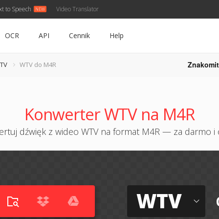
xt to Speech
Video Translator
OCR
API
Cennik
Help
Znakomit
WTV
WTV do M4R
Konwerter WTV na M4R
rtuj dźwięk z wideo WTV na format M4R — za darmo i 
WTV