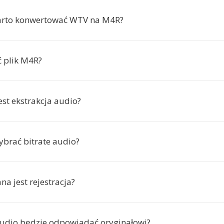
arto konwertować WTV na M4R?
ć plik M4R?
est ekstrakcja audio?
brać bitrate audio?
a jest rejestracja?
audio będzie odpowiadać oryginałowi?