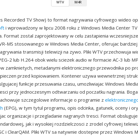
WTV
M4R
 Recorded TV Show) to format nagrywania cyfrowego wideo o
ft
i wprowadzony w lipcu 2008 roku z Windows Media Center TV 
. Format zostal zaprojektowany w celu zastapienia wczesniejsz
VR-MS stosowanego w Windows Media Center, oferujac bardziej
agrywania transmisji telewizji na zywo. Pliki WTV przechowuja w
G-2 lub H.264 obok wielu sciezek audio w formacie AC-3 lub M
ow zamknietych, metadanymi elektronicznego przewodnika po pr
zpieczen przed kopiowaniem. Kontener uzywa wewnetrznej struk
lgujacej funkcje przesuwania czasu, umozliwiajac Windows Medi
esci przy jednoczesnym odtwarzaniu od poczatku nagrania. Boga
achowuje szczegolowe informacje o programie z
elektroniczneg
ch
(EPG), w tym tytul programu, opis odcinka, gatunek, oceny i or
iajac organizacje i przegladanie nagranych tresci. Format obslugu
ndardowej, jak i wysokiej rozdzielczosci z zrodel cyfrowej telewiz
C i ClearQAM. Pliki WTV sa natywnie dostepne przez Windows Me