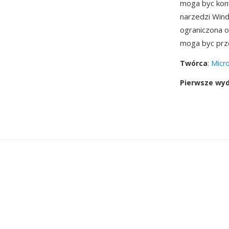
moga byc ko
narzedzi Win
ograniczona o
moga byc prze
Twórca
:
Micro
Pierwsze wy