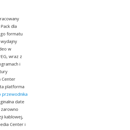
pracowany
Pack dla
ego formatu
 wydajny
ideo w
PEG, wraz z
ogramach i
tury
a Center
ta platforma
o przewodnika
yginalna date
je zarowno
ji kablowej,
dia Center i