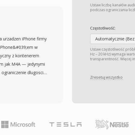
napisow zamknietych,
Ustaw liczbę kanałów audi
 po programach i
podczas ograniczania liczb
. Kontener uzywa
acej funkcje przesuwania
Częstotliwość:
r nagrywanie tresci
 urzadzen iPhone firmy
Automatycznie (Bez
tku nagrania. Bogata
m iPhone&#039;em w
Ustaw częstotliwość prób
olowe informacje o
Hz – 20 kHz) wymaga warto
ntyczny z kontenerem
transparentność. Więcej 
a po programach (EPG),
m jak M4A — jedynymi
ek, oceny i oryginalna
i ograniczenie dlugosci
gladanie nagranych tresci.
Zresetuj wszystko
. Apple wybral to
ndardowej, jak i
kodera AAC mogla tworzyc
telewizji kablowej,
eka, a jednoczesnie
 natywnie dostepne
iu sie zwyklych utworow
 konwertowane do
wrotnie. Tworzenie M4R
wbudowanych narzedzi
dio jako AAC, przycieciu
stal wycofany po
 pliku. iTunes (lub