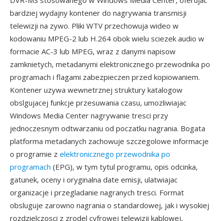
DVR-MS stosowanego w Windows Media Center, oferujac
bardziej wydajny kontener do nagrywania transmisji
telewizji na zywo. Pliki WTV przechowuja wideo w
kodowaniu MPEG-2 lub H.264 obok wielu sciezek audio w
formacie AC-3 lub MPEG, wraz z danymi napisow
zamknietych, metadanymi elektronicznego przewodnika po
programach i flagami zabezpieczen przed kopiowaniem.
Kontener uzywa wewnetrznej struktury katalogow
obslgujacej funkcje przesuwania czasu, umozliwiajac
Windows Media Center nagrywanie tresci przy
jednoczesnym odtwarzaniu od poczatku nagrania. Bogata
platforma metadanych zachowuje szczegolowe informacje
o programie z
elektronicznego przewodnika po
programach
(EPG), w tym tytul programu, opis odcinka,
gatunek, oceny i oryginalna date emisji, ulatwiajac
organizacje i przegladanie nagranych tresci. Format
obsluguje zarowno nagrania o standardowej, jak i wysokiej
rozdzielczosci z zrodel cyfrowej telewizji kablowej,