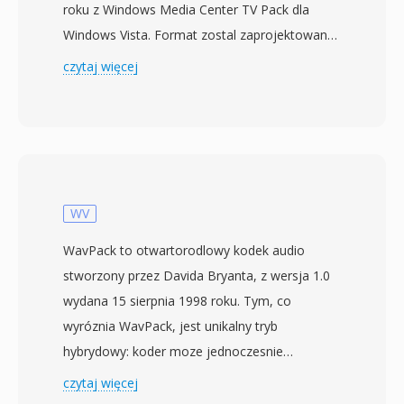
roku z Windows Media Center TV Pack dla
Windows Vista. Format zostal zaprojektowany
w celu zastapienia wczesniejszego formatu
czytaj więcej
nagrywania DVR-MS stosowanego w Windows
Media Center, oferujac bardziej wydajny
kontener do nagrywania transmisji telewizji na
zywo. Pliki WTV przechowuja wideo w
kodowaniu MPEG-2 lub H.264 obok wielu
sciezek audio w formacie AC-3 lub MPEG, wraz
WV
z danymi napisow zamknietych, metadanymi
WavPack to otwartorodlowy kodek audio
elektronicznego przewodnika po programach i
stworzony przez Davida Bryanta, z wersja 1.0
flagami zabezpieczen przed kopiowaniem.
wydana 15 sierpnia 1998 roku. Tym, co
Kontener uzywa wewnetrznej struktury
wyróznia WavPack, jest unikalny tryb
katalogow obslgujacej funkcje przesuwania
hybrydowy: koder moze jednoczesnie
czasu, umozliwiajac Windows Media Center
generowac kompaktowy plik stratny i oddzielny
czytaj więcej
nagrywanie tresci przy jednoczesnym
plik korekcyjny, ktore w polaczeniu