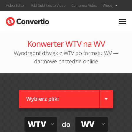
Video Editor
Add Subtitles to Video
Compress Video
Więcej
Konwerter WTV na WV
Wyodrębnij dźwięk z WTV do formatu WV —
darmowe narzędzie online
Wybierz pliki
WTV
WV
do