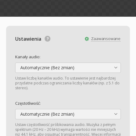
Ustawienia
Zaawansowane
Kanały audio:
Automatycznie (Bez zmian)
Ustaw liczbę kanałów audio. To ustawienie jest najbardziej
przydatne podczas ograniczania liczby kanałów (np. z 5.1 do
stereo).
Częstotliwość:
Automatycznie (Bez zmian)
Ustaw częstotliwość próbkowania audio. Muzyka z pełnym
spektrum (20 Hz – 20 kHz) wymaga wartości nie mniejszych
niż 44.1 kHz, aby osiągnąć transparentność. Więcej informacji