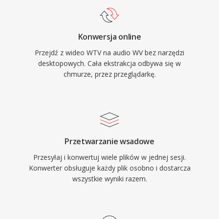
obsluga w Windows 8), pliki WTV pozostaja w
przetwarzanie na wspolczesnym sprzecie.
osobistych archiwach medialnych i moga byc
Otwartorodlowa biblioteka jest dostarczana na
przetwarzane przez narzedzia wideo firm
Konwersja online
licencji BSD i zostala zintegrowana z
trzecich.
Przejdź z wideo WTV na audio WV bez narzędzi
foobar2000, VLC, FFmpeg i wieloma innymi
desktopowych. Cała ekstrakcja odbywa się w
narzedziami. WavPack obsluguje rowniez
chmurze, przez przeglądarkę.
bogate metadane przez tagi APEv2, osadzone
arkusze cue i wartosci ReplayGain, pokrywajac
potrzeby organizacyjne nawet najbardziej
skrupulatnych bibliotek muzycznych.
Przetwarzanie wsadowe
Przesyłaj i konwertuj wiele plików w jednej sesji.
Konwerter obsługuje każdy plik osobno i dostarcza
wszystkie wyniki razem.