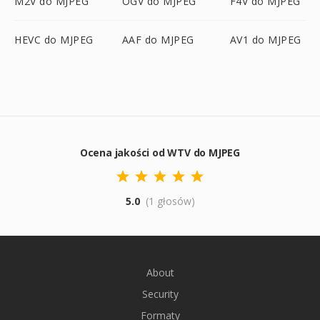
M2V do MJPEG
OGV do MJPEG
F4V do MJPEG
HEVC do MJPEG
AAF do MJPEG
AV1 do MJPEG
Ocena jakości od WTV do MJPEG
5.0
(1 głosów)
About
Security
Formaty