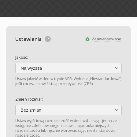
Ustawienia
Zaawansowane
Jakość:
Najwyższa
Ustaw jakość wideo w trybie VBR. Wybierz „Niestandardowa”,
jeśli chcesz ustawić stałą przepływność (CBR).
Zmień rozmiar:
Bez zmian
Ustaw wyjściową rozdzielczość wideo, wybierając jedną ze
wstępnie zdefiniowanego zestawu najpopularniejszych
rozdzielczości lub ręcznie wprowadzając niestandardową
rozdzielczość.