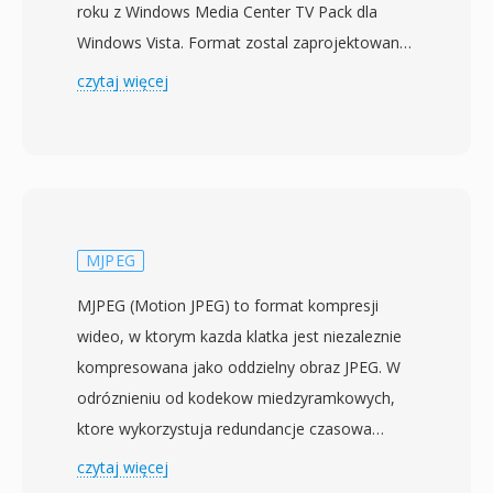
roku z Windows Media Center TV Pack dla
Windows Vista. Format zostal zaprojektowany
w celu zastapienia wczesniejszego formatu
czytaj więcej
nagrywania DVR-MS stosowanego w Windows
Media Center, oferujac bardziej wydajny
kontener do nagrywania transmisji telewizji na
zywo. Pliki WTV przechowuja wideo w
kodowaniu MPEG-2 lub H.264 obok wielu
sciezek audio w formacie AC-3 lub MPEG, wraz
MJPEG
z danymi napisow zamknietych, metadanymi
MJPEG (Motion JPEG) to format kompresji
elektronicznego przewodnika po programach i
wideo, w ktorym kazda klatka jest niezaleznie
flagami zabezpieczen przed kopiowaniem.
kompresowana jako oddzielny obraz JPEG. W
Kontener uzywa wewnetrznej struktury
odróznieniu od kodekow miedzyramkowych,
katalogow obslgujacej funkcje przesuwania
ktore wykorzystuja redundancje czasowa
czasu, umozliwiajac Windows Media Center
miedzy kolejnymi klatkami, MJPEG traktuje
czytaj więcej
nagrywanie tresci przy jednoczesnym
kazda klatke jako samodzielna fotografie,