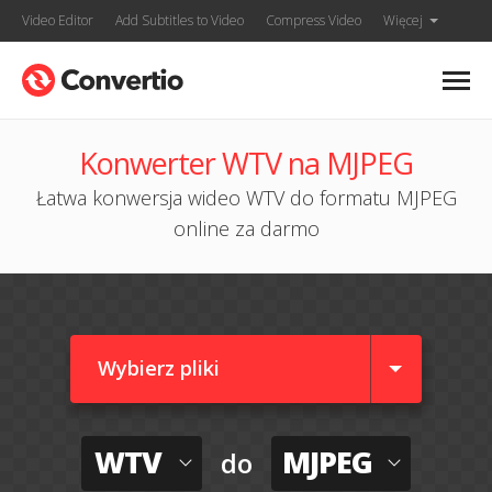
Video Editor
Add Subtitles to Video
Compress Video
Więcej
Konwerter WTV na MJPEG
Łatwa konwersja wideo WTV do formatu MJPEG
online za darmo
Wybierz pliki
WTV
MJPEG
do