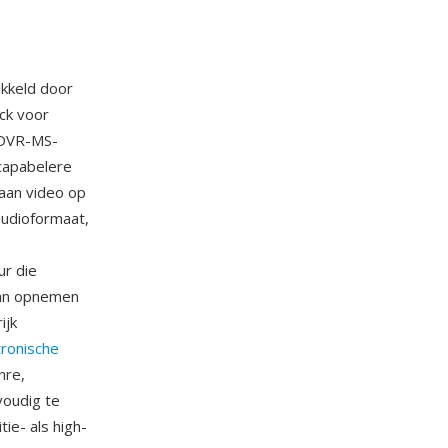
kkeld door
ck voor
 DVR-MS-
capabelere
laan video op
audioformaat,
ur die
kan opnemen
ijk
tronische
nre,
voudig te
ie- als high-