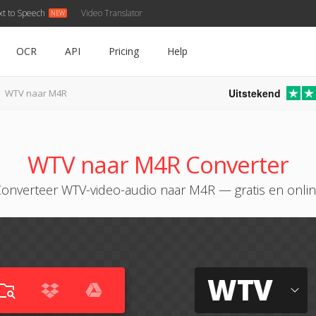
xt to Speech
Video Translator
OCR
API
Pricing
Help
Uitstekend
WTV naar M4R
WTV naar M4R Converter
onverteer WTV-video-audio naar M4R — gratis en onli
WTV