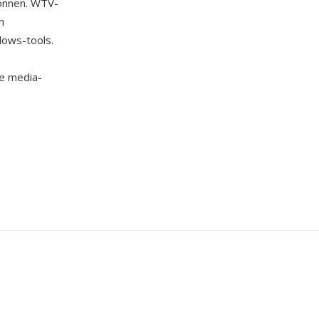
ronnen. WTV-
n
ows-tools.
ke media-