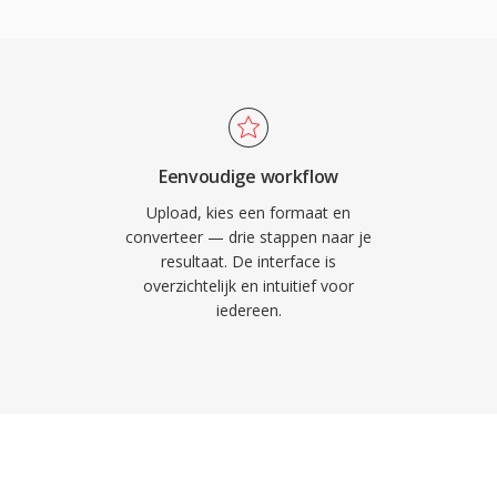
 7 (met beperkte
s (of Apple Music op
WTV-bestanden zich nog
ieden beiden
en ze worden verwerkt
en als Audacity doen het
of gedownload,
n voor oproepen,
sche voordelen zijn
Eenvoudige workflow
via iTunes-
Upload, kies een formaat en
 weergave dankzij de
converteer — drie stappen naar je
resultaat. De interface is
tes en de mogelijkheid
overzichtelijk en intuitief voor
 specifieke contacten
iedereen.