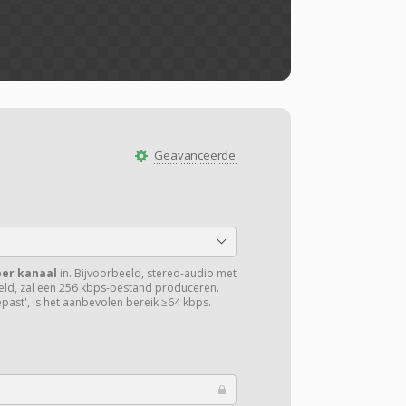
Geavanceerde
per kanaal
in. Bijvoorbeeld, stereo-audio met
steld, zal een 256 kbps-bestand produceren.
past', is het aanbevolen bereik ≥64 kbps.