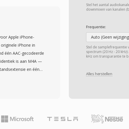
aat, samen met closed
Stel het aantal audiokanalen
idsmetadata en
downmixen van kanalen (bij
gebruikt één interne
ies ondersteunt, waardoor
Frequentie:
 terwijl tegelijkertijd
oor Apple iPhone-
Auto (Geen wijziging
ogelijk is. Één rijk
originele iPhone in
Stel de samplefrequentie 
rde
spectrum (20 Hz - 20 kHz) 
and één AAC-gecodeerde
kHz om transparantie te b
he programmagids (EPG),
 identiek is aan M4A —
chrijving, genre,
estandsextensie en één
tum, waardoor opgenomen
Alles herstellen
den opgelegd door iOS.
rzoeken is. Het formaat
e AAC-
 high-definition opnames
uceren zonder codec-
 ClearQAM-tunerbronnen.
xtensie voorkomt dat
via Windows Media Center
zer verschijnen en
t eenvoudigere DVR-
 het coderen van één
ols. Hoewel Windows
t de toegestane lengte