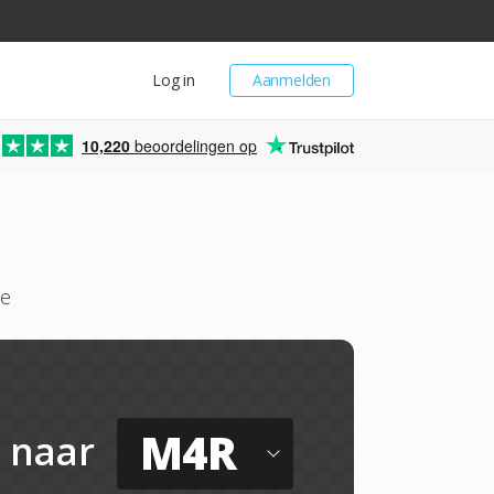
Log in
Aanmelden
10,220
beoordelingen op
ne
M4R
naar