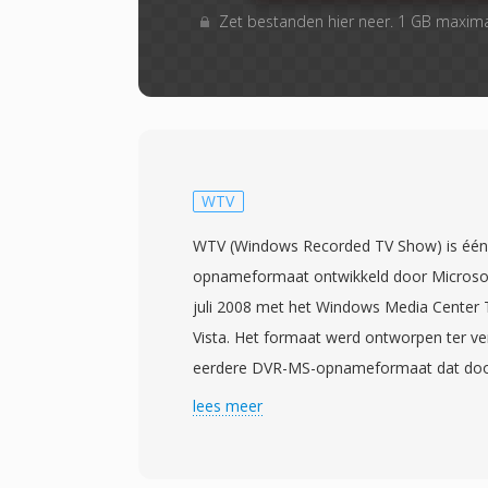
Zet bestanden hier neer. 1 GB maxim
WTV
WTV (Windows Recorded TV Show) is één d
opnameformaat ontwikkeld door Microsof
juli 2008 met het Windows Media Center
Vista. Het formaat werd ontworpen ter ve
eerdere DVR-MS-opnameformaat dat do
Center werd gebruikt, en biedt één capabe
lees meer
opnemen van live televisie-uitzendingen.
video op in MPEG-2- of H.264-codering n