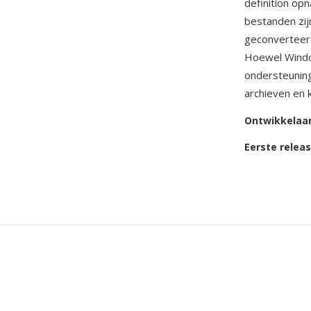
definition op
bestanden zij
geconverteer
Hoewel Windo
ondersteuning
archieven en
Ontwikkelaa
Eerste relea