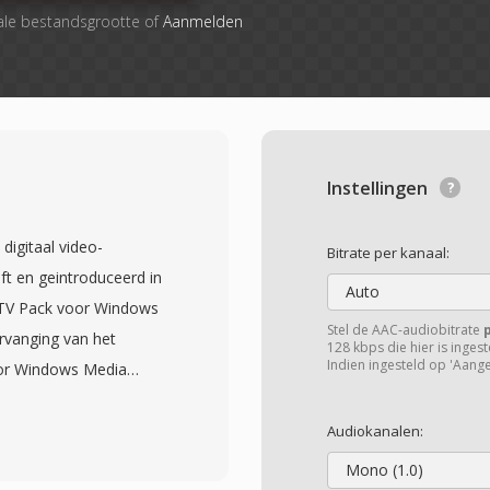
ale bestandsgrootte of
Aanmelden
Instellingen
igitaal video-
Bitrate per kanaal:
t en geintroduceerd in
Auto
 TV Pack voor Windows
Stel de AAC-audiobitrate
rvanging van het
128 kbps die hier is inge
Indien ingesteld op 'Aange
or Windows Media
lere container voor het
 WTV-bestanden slaan
Audiokanalen:
aast meerdere
Mono (1.0)