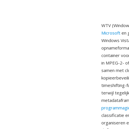
WTV (Windows
Microsoft
en g
Windows Vist
opnameformaa
container voo
in MPEG-2- of
samen met cl
kopieerbeveil
timeshifting
terwijl tegeli
metadatafram
programmagi
classificatie
organiseren e