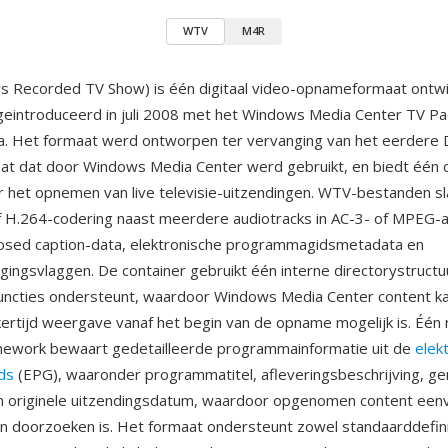
WTV
M4R
 Recorded TV Show) is één digitaal video-opnameformaat ontwi
eintroduceerd in juli 2008 met het Windows Media Center TV Pa
a. Het formaat werd ontworpen ter vervanging van het eerdere
t dat door Windows Media Center werd gebruikt, en biedt één 
r het opnemen van live televisie-uitzendingen. WTV-bestanden s
 H.264-codering naast meerdere audiotracks in AC-3- of MPEG-
osed caption-data, elektronische programmagidsmetadata en
igingsvlaggen. De container gebruikt één interne directorystructu
-functies ondersteunt, waardoor Windows Media Center content 
jkertijd weergave vanaf het begin van de opname mogelijk is. Één r
ework bewaart gedetailleerde programmainformatie uit de
elek
ds
(EPG), waaronder programmatitel, afleveringsbeschrijving, ge
 en originele uitzendingsdatum, waardoor opgenomen content een
n doorzoeken is. Het formaat ondersteunt zowel standaarddefinit