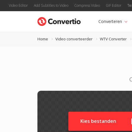
Video Editor
Add Subtitles to Video
Compress Video
GIF Editor
Te
Converteren
Home
Video converteerder
WTV Converter
C
Kies bestanden