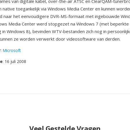
names van digitale kabel, over-the-air ATSC en ClearQAM-tunerb
n native toegankelijk via Windows Media Center en kunnen worde
d naar het eenvoudigere DVR-MS-formaat met ingebouwde Wind
ws Media Center werd stopgezet na Windows 7 (met beperkte
 in Windows 8), bevinden WTV-bestanden zich nog in persoonlij
 kunnen ze worden verwerkt door videosoftware van derden.
r
:
Microsoft
se
: 16 juli 2008
Veel Gestelde Vragen