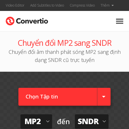
Video Editor
Add Subtitles to Video
Compress Video
Thêm
Chuyển đổi MP2 sang SNDR
Chuyển đổi âm thanh phát sóng MP2 sang định
dạng SNDR cũ trực tuyến
Chọn Tập tin
MP2
SNDR
đến