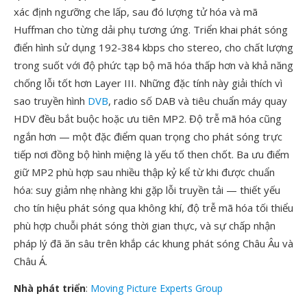
xác định ngưỡng che lấp, sau đó lượng tử hóa và mã
Huffman cho từng dải phụ tương ứng. Triển khai phát sóng
điển hình sử dụng 192-384 kbps cho stereo, cho chất lượng
trong suốt với độ phức tạp bộ mã hóa thấp hơn và khả năng
chống lỗi tốt hơn Layer III. Những đặc tính này giải thích vì
sao truyền hình
DVB
, radio số DAB và tiêu chuẩn máy quay
HDV đều bắt buộc hoặc ưu tiên MP2. Độ trễ mã hóa cũng
ngắn hơn — một đặc điểm quan trọng cho phát sóng trực
tiếp nơi đồng bộ hình miệng là yếu tố then chốt. Ba ưu điểm
giữ MP2 phù hợp sau nhiều thập kỷ kể từ khi được chuẩn
hóa: suy giảm nhẹ nhàng khi gặp lỗi truyền tải — thiết yếu
cho tín hiệu phát sóng qua không khí, độ trễ mã hóa tối thiểu
phù hợp chuỗi phát sóng thời gian thực, và sự chấp nhận
pháp lý đã ăn sâu trên khắp các khung phát sóng Châu Âu và
Châu Á.
Nhà phát triển
:
Moving Picture Experts Group