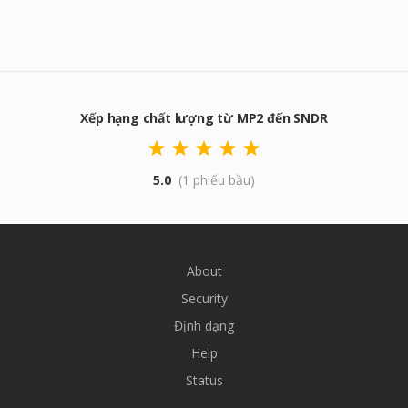
Xếp hạng chất lượng từ MP2 đến SNDR
5.0
(1 phiếu bầu)
About
Security
Định dạng
Help
Status