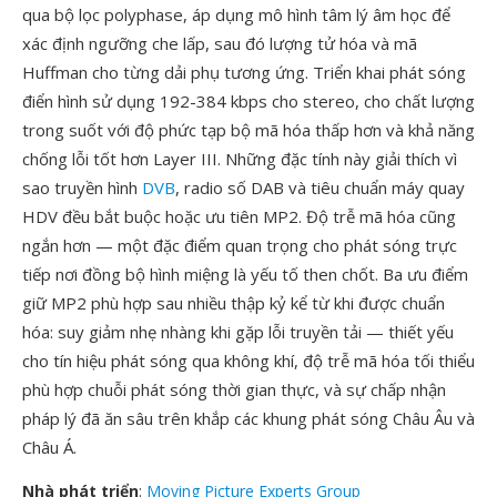
qua bộ lọc polyphase, áp dụng mô hình tâm lý âm học để
xác định ngưỡng che lấp, sau đó lượng tử hóa và mã
Huffman cho từng dải phụ tương ứng. Triển khai phát sóng
điển hình sử dụng 192-384 kbps cho stereo, cho chất lượng
trong suốt với độ phức tạp bộ mã hóa thấp hơn và khả năng
chống lỗi tốt hơn Layer III. Những đặc tính này giải thích vì
sao truyền hình
DVB
, radio số DAB và tiêu chuẩn máy quay
HDV đều bắt buộc hoặc ưu tiên MP2. Độ trễ mã hóa cũng
ngắn hơn — một đặc điểm quan trọng cho phát sóng trực
tiếp nơi đồng bộ hình miệng là yếu tố then chốt. Ba ưu điểm
giữ MP2 phù hợp sau nhiều thập kỷ kể từ khi được chuẩn
hóa: suy giảm nhẹ nhàng khi gặp lỗi truyền tải — thiết yếu
cho tín hiệu phát sóng qua không khí, độ trễ mã hóa tối thiểu
phù hợp chuỗi phát sóng thời gian thực, và sự chấp nhận
pháp lý đã ăn sâu trên khắp các khung phát sóng Châu Âu và
Châu Á.
Nhà phát triển
:
Moving Picture Experts Group