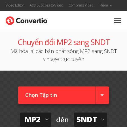
Video Editor
Add Subtitles to Video
Compress Video
Thêm
Chuyển đổi MP2 sang SNDT
Mã hóa lại các bản phát sóng MP2 sang SNDT
vintage trực tuyến
Chọn Tập tin
MP2
SNDT
đến