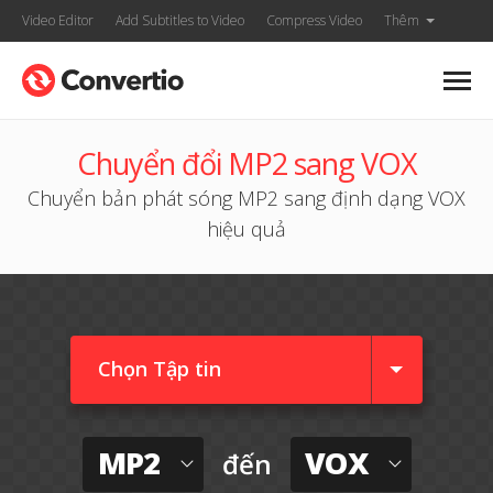
Video Editor
Add Subtitles to Video
Compress Video
Thêm
Chuyển đổi MP2 sang VOX
Chuyển bản phát sóng MP2 sang định dạng VOX
hiệu quả
Chọn Tập tin
MP2
VOX
đến