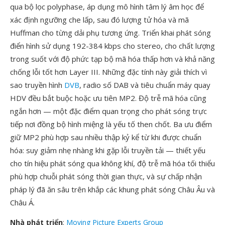
qua bộ lọc polyphase, áp dụng mô hình tâm lý âm học để
xác định ngưỡng che lấp, sau đó lượng tử hóa và mã
Huffman cho từng dải phụ tương ứng. Triển khai phát sóng
điển hình sử dụng 192-384 kbps cho stereo, cho chất lượng
trong suốt với độ phức tạp bộ mã hóa thấp hơn và khả năng
chống lỗi tốt hơn Layer III. Những đặc tính này giải thích vì
sao truyền hình
DVB
, radio số DAB và tiêu chuẩn máy quay
HDV đều bắt buộc hoặc ưu tiên MP2. Độ trễ mã hóa cũng
ngắn hơn — một đặc điểm quan trọng cho phát sóng trực
tiếp nơi đồng bộ hình miệng là yếu tố then chốt. Ba ưu điểm
giữ MP2 phù hợp sau nhiều thập kỷ kể từ khi được chuẩn
hóa: suy giảm nhẹ nhàng khi gặp lỗi truyền tải — thiết yếu
cho tín hiệu phát sóng qua không khí, độ trễ mã hóa tối thiểu
phù hợp chuỗi phát sóng thời gian thực, và sự chấp nhận
pháp lý đã ăn sâu trên khắp các khung phát sóng Châu Âu và
Châu Á.
Nhà phát triển
:
Moving Picture Experts Group