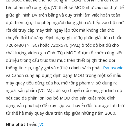
tên phần mở rộng tệp. JVC thiết kế MOD như cầu nối thực tế
giữa ghi hình DV trên băng và quy trình làm việc hoàn toàn
dựa trên tệp, cho phép người dùng ghi trực tiếp vào bộ nhớ
rời để truy cập máy tính ngay lập tức mà không cần chờ
chuyển đổi từ băng. Định dạng ghi ở độ phân giải tiêu chuẩn
720x480 (NTSC) hoặc 720x576 (PAL) ở tốc độ bit đủ cho
chất lượng video gia đình. Tệp MOD được tổ chức cùng siêu
dữ liệu trong cấu trúc thư mục trên thiết bị ghi theo dõi
thông tin clip, ngày ghi và dữ liệu danh sách phát.
Panasonic
và Canon cũng áp dụng định dạng MOD trong một số mẫu
máy quay tiêu dùng của họ, mở rộng phạm vi sử dụng ra
ngoài sản phẩm JVC. Mặc dù sự chuyển đổi sang ghi hình độ
nét cao đã phần lớn loại bỏ MOD cho sản xuất mới, định
dạng vẫn phù hợp để truy cập và chuyển đổi footage lưu trữ
từ thế hệ máy quay dựa trên tệp giữa những năm 2000.
Nhà phát triển
:
JVC