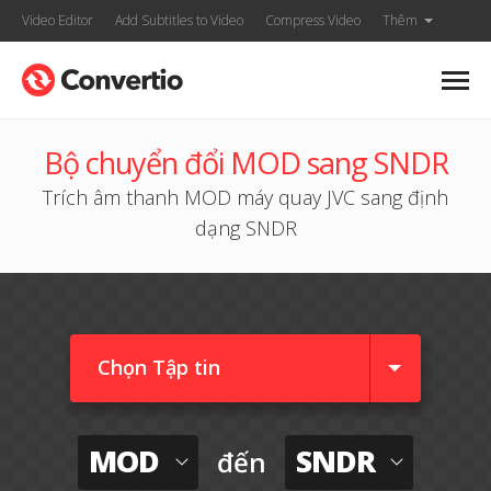
Video Editor
Add Subtitles to Video
Compress Video
Thêm
Bộ chuyển đổi MOD sang SNDR
Trích âm thanh MOD máy quay JVC sang định
dạng SNDR
Chọn Tập tin
MOD
SNDR
đến