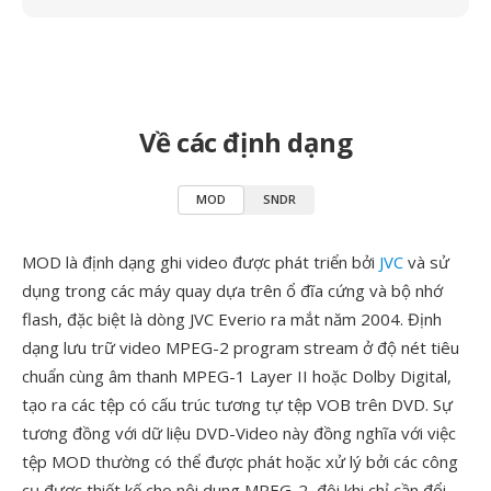
Về các định dạng
MOD
SNDR
MOD là định dạng ghi video được phát triển bởi
JVC
và sử
dụng trong các máy quay dựa trên ổ đĩa cứng và bộ nhớ
flash, đặc biệt là dòng JVC Everio ra mắt năm 2004. Định
dạng lưu trữ video MPEG-2 program stream ở độ nét tiêu
chuẩn cùng âm thanh MPEG-1 Layer II hoặc Dolby Digital,
tạo ra các tệp có cấu trúc tương tự tệp VOB trên DVD. Sự
tương đồng với dữ liệu DVD-Video này đồng nghĩa với việc
tệp MOD thường có thể được phát hoặc xử lý bởi các công
cụ được thiết kế cho nội dung MPEG-2, đôi khi chỉ cần đổi