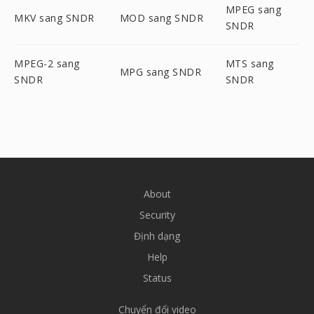
MPEG sang
MKV sang SNDR
MOD sang SNDR
SNDR
MPEG-2 sang
MTS sang
MPG sang SNDR
SNDR
SNDR
About
Security
Định dạng
Help
Status
Chuyển đổi video