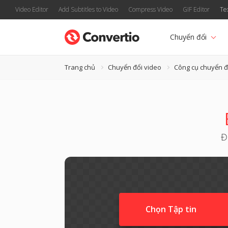
Video Editor
Add Subtitles to Video
Compress Video
GIF Editor
Te
Chuyển đổi
Trang chủ
Chuyển đổi video
Công cụ chuyển 
Đ
Chọn Tập tin