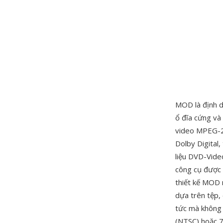
MOD là định d
ổ đĩa cứng và
video MPEG-2
Dolby Digital
liệu DVD-Vide
công cụ được 
thiết kế MOD n
dựa trên tệp,
tức mà không 
(NTSC) hoặc 7