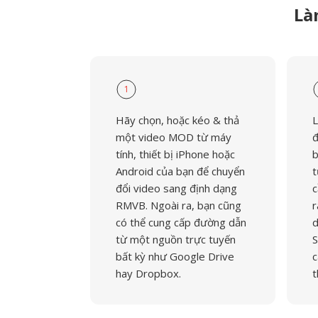
Là
1
Hãy chọn, hoặc kéo & thả
L
một video MOD từ máy
đ
tính, thiết bị iPhone hoặc
b
Android của bạn để chuyển
t
đổi video sang định dạng
c
RMVB. Ngoài ra, bạn cũng
r
có thể cung cấp đường dẫn
d
từ một nguồn trực tuyến
S
bất kỳ như Google Drive
c
hay Dropbox.
t