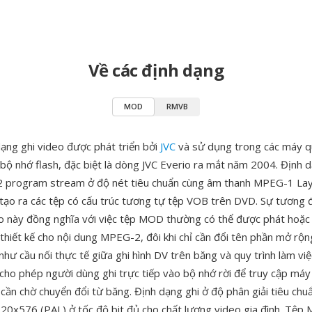
Về các định dạng
MOD
RMVB
ạng ghi video được phát triển bởi
JVC
và sử dụng trong các máy q
 bộ nhớ flash, đặc biệt là dòng JVC Everio ra mắt năm 2004. Định d
 program stream ở độ nét tiêu chuẩn cùng âm thanh MPEG-1 Laye
, tạo ra các tệp có cấu trúc tương tự tệp VOB trên DVD. Sự tương 
o này đồng nghĩa với việc tệp MOD thường có thể được phát hoặc 
thiết kế cho nội dung MPEG-2, đôi khi chỉ cần đổi tên phần mở rộn
hư cầu nối thực tế giữa ghi hình DV trên băng và quy trình làm vi
 cho phép người dùng ghi trực tiếp vào bộ nhớ rời để truy cập máy 
cần chờ chuyển đổi từ băng. Định dạng ghi ở độ phân giải tiêu ch
20x576 (PAL) ở tốc độ bit đủ cho chất lượng video gia đình. Tệ