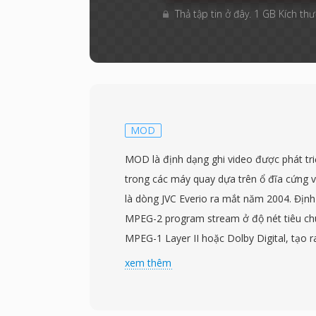
Thả tập tin ở đây. 1 GB Kích thư
MOD
MOD là định dạng ghi video được phát tri
trong các máy quay dựa trên ổ đĩa cứng và
là dòng JVC Everio ra mắt năm 2004. Định
MPEG-2 program stream ở độ nét tiêu c
MPEG-1 Layer II hoặc Dolby Digital, tạo r
tương tự tệp VOB trên DVD. Sự tương đồn
xem thêm
này đồng nghĩa với việc tệp MOD thường
xử lý bởi các công cụ được thiết kế cho n