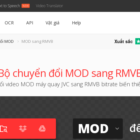
xt to Speech
Video Translator
OCR
API
Vật giá
Help
Xuất sắc
đổi MOD
MOD sang RMVB
Bộ chuyển đổi MOD sang RMV
ổi video MOD máy quay JVC sang RMVB bitrate biến thi
MOD
đ