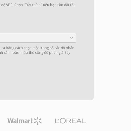
 độ VBR. Chọn "Tùy chỉnh" nếu bạn cần đặt tốc
u ra bằng cách chọn một trong số các độ phân
nh sẵn hoặc nhập thủ công độ phân giải tùy