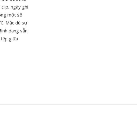
 clip, ngày ghi
ong một số
VC. Mặc dù sự
định dạng vẫn
 tệp giữa