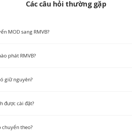
Các câu hỏi thường gặp
uyển MOD sang RMVB?
ào phát RMVB?
có giữ nguyên?
h được cài đặt?
 chuyển theo?