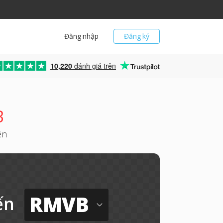
Đăng nhập
Đăng ký
10,220
đánh giá trên
B
ên
RMVB
ến