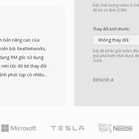
iết kế MOD như cầu nối
Đặt chất lượng video ở chế
 trình làm việc hoàn toàn
độ bit cố định (CBR).
c tiếp vào bộ nhớ rời để
cần chờ chuyển đổi từ
Thay đổi kích thước:
chuẩn 720x480 (NTSC)
ên bản nâng cao của
Không thay đổi
ất lượng video gia đình.
riển bởi RealNetworks,
Đặt độ phân giải video đầ
trong cấu trúc thư mục
giải phổ biến nhất được đị
 dạng RM gốc sử dụng
chỉnh.
gày ghi và dữ liệu danh
nén tốc độ bit thay đổi
 dụng định dạng MOD
ảnh phức tạp có nhiều
a họ, mở rộng phạm vi
Đặt lại tất cả
o các đoạn đơn giản hơn
ự chuyển đổi sang ghi
 Cách tiếp cận này mang
 cho sản xuất mới, định
kích thước tệp trung
ổi footage lưu trữ từ
ộ bit cố định. RMVB đặc
g năm 2000.
 Đông Nam Á trong giữa
c sử dụng rộng rãi để
nh ở các khu vực có băng