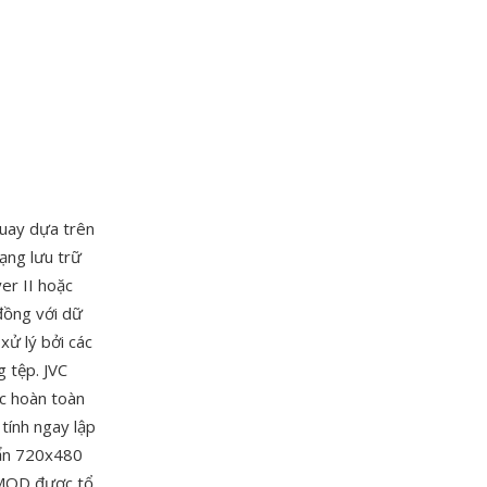
uay dựa trên
ạng lưu trữ
r II hoặc
đồng với dữ
xử lý bởi các
g tệp. JVC
ệc hoàn toàn
tính ngay lập
uẩn 720x480
p MOD được tổ