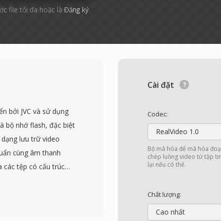
ớc file tối đa hoặc là
Đăng ký
Cài đặt
ển bởi JVC và sử dụng
Codec:
 bộ nhớ flash, đặc biệt
RealVideo 1.0
 dạng lưu trữ video
Bộ mã hóa để mã hóa đoạn
huẩn cùng âm thanh
chép luồng video từ tập t
lại nếu có thể.
a các tệp có cấu trúc
g với dữ liệu DVD-Video
 có thể được phát hoặc
Chất lượng:
ội dung MPEG-2, đôi khi
Cao nhất