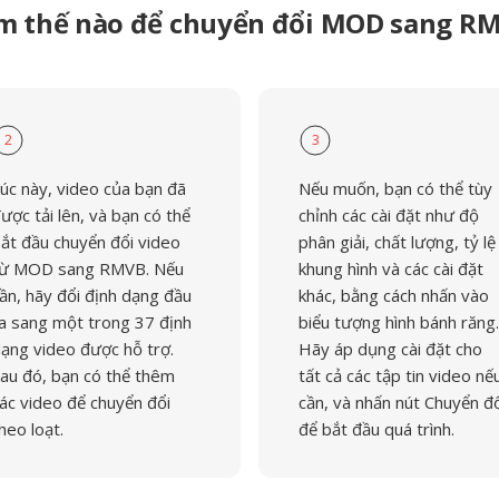
m thế nào để chuyển đổi MOD sang R
2
3
úc này, video của bạn đã
Nếu muốn, bạn có thể tùy
ược tải lên, và bạn có thể
chỉnh các cài đặt như độ
ắt đầu chuyển đổi video
phân giải, chất lượng, tỷ lệ
ừ MOD sang RMVB. Nếu
khung hình và các cài đặt
ần, hãy đổi định dạng đầu
khác, bằng cách nhấn vào
a sang một trong 37 định
biểu tượng hình bánh răng.
ạng video được hỗ trợ.
Hãy áp dụng cài đặt cho
au đó, bạn có thể thêm
tất cả các tập tin video nế
ác video để chuyển đổi
cần, và nhấn nút Chuyển đ
heo loạt.
để bắt đầu quá trình.