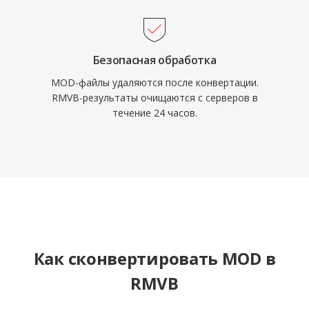
современными форматами, он сохраняет
пользовательскую базу на азиатских рынках
и по-прежнему встречается в онлайн-
архивах медиа и персональных
Безопасная обработка
видеоколлекциях середины 2000-х.
MOD-файлы удаляются после конвертации.
RMVB-результаты очищаются с серверов в
течение 24 часов.
Как сконвертировать MOD в
RMVB