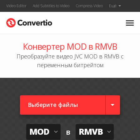
Video Editor
Add Subtitles to Video
Compress Video
Ещё
Конвертер MOD в RMVB
Преобразуйте видео JVC MOD в RMVB с
переменным битрейтом
Выберите файлы
MOD
RMVB
в