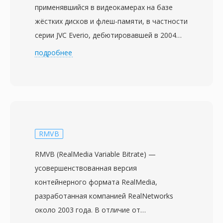
применявшийся в видеокамерах на базе
жёстких дисков и флеш-памяти, в частности
серии JVC Everio, дебютировавшей в 2004
году. Формат хранит программный поток
подробнее
MPEG-2 стандартного разрешения со
звуком MPEG-1 Layer II или Dolby Digital,
создавая файлы, структурно близкие к VOB-
файлам на DVD. Это сходство с данными
DVD-Video означает, что файлы MOD часто
могут воспроизводиться или
RMVB
обрабатываться инструментами,
RMVB (RealMedia Variable Bitrate) —
предназначенными для MPEG-2, иногда
усовершенствованная версия
достаточно лишь переименовать
контейнерного формата RealMedia,
расширение файла. JVC проектировала MOD
разработанная компанией RealNetworks
как практический мост между плёночной
около 2003 года. В отличие от
записью DV и полностью файловыми