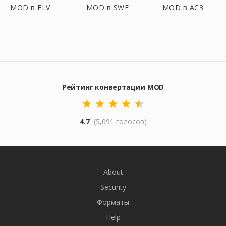
MOD в FLV
MOD в SWF
MOD в AC3
Рейтинг конвертации MOD
4.7
(5,091 голосов)
About
Security
Форматы
Help