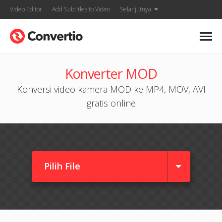
Video Editor
Add Subtitles to Video
Selanjutnya
Konverter MOD
Konversi video kamera MOD ke MP4, MOV, AVI
gratis online
Pilih File