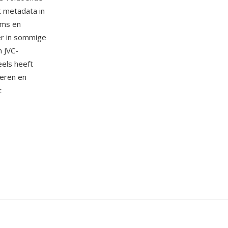
 metadata in
ums en
r in sommige
 JVC-
els heeft
deren en
t