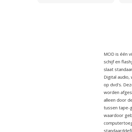
MOD is één v
schijf en fla
slaat standaa
Digital audio
op dvd's. De
worden afges
alleen door d
tussen tape-
waardoor gebr
computertoeg
standaarddefi