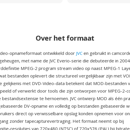
Over het formaat
ideo-opnameformaat ontwikkeld door
JVC
en gebruikt in camcord
shgeheugen, met name de JVC Everio-serie die debuteerde in 2004
rddefinitie MPEG-2 program stream video op naast MPEG-1 Layer
, wat bestanden oplevert die structureel vergelijkbaar zijn met 
ze gelijkenis met DVD-Video-data betekent dat MOD-bestanden 
peeld of verwerkt door tools die zijn ontworpen voor MPEG-2-c
e bestandsextensie te hernoemen. JVC ontwierp MOD als één pra
gebaseerde DV-opname en volledig op bestanden gebaseerde w
uikers direct op verwisselbare opslag konden opnemen voor onm
ang zonder tapecapturevertraging. Het formaat neemt op bij
nitie-resoluties van 720x480 (NTSC) of 720x576 (PAL) bij bitrat