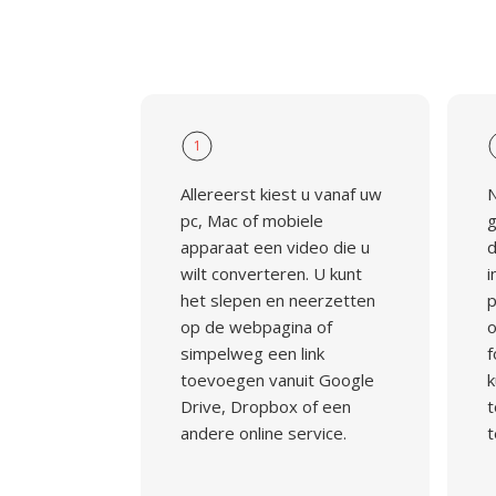
1
Allereerst kiest u vanaf uw
N
pc, Mac of mobiele
g
apparaat een video die u
d
wilt converteren. U kunt
i
het slepen en neerzetten
op de webpagina of
o
simpelweg een link
f
toevoegen vanuit Google
k
Drive, Dropbox of een
t
andere online service.
t