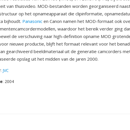
teit van thuisvideo. MOD-bestanden worden georganiseerd naast
structuur op het opnameapparaat die clipinformatie, opnamedat
ta bijhoudt.
Panasonic
en Canon namen het MOD-formaat ook ove
umentencamcordermodellen, waardoor het bereik verder ging dan
ewel de verschuiving naar high-definition opname MOD grotende
voor nieuwe productie, blijft het formaat relevant voor het bena
an gearchiveerd beeldmateriaal uit de generatie camcorders me
eerde opslag uit het midden van de jaren 2000.
r
:
JVC
se
: 2004