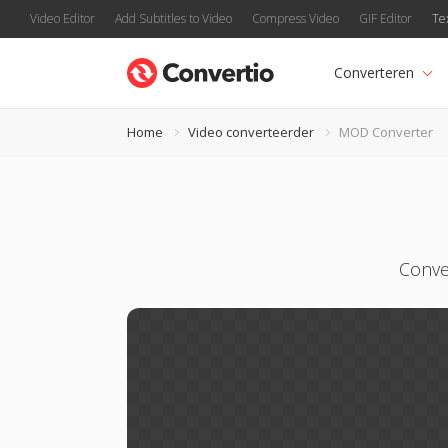
Video Editor
Add Subtitles to Video
Compress Video
GIF Editor
Te
Converteren
Home
Video converteerder
MOD Converter
Conve