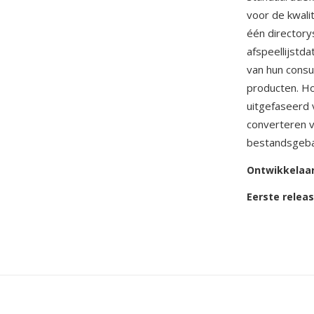
voor de kwali
één directory
afspeellijstda
van hun cons
producten. Ho
uitgefaseerd 
converteren v
bestandsgebas
Ontwikkelaa
Eerste relea