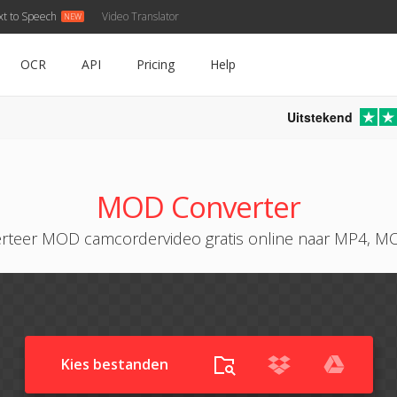
xt to Speech
Video Translator
OCR
API
Pricing
Help
Uitstekend
MOD Converter
rteer MOD camcordervideo gratis online naar MP4, MO
Kies bestanden