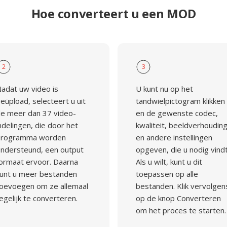
Hoe converteert u een MOD
2
3
adat uw video is
U kunt nu op het
eüpload, selecteert u uit
tandwielpictogram klikken
e meer dan 37 video-
en de gewenste codec,
ndelingen, die door het
kwaliteit, beeldverhoudin
programma worden
en andere instellingen
ndersteund, een output
opgeven, die u nodig vindt
ormaat ervoor. Daarna
Als u wilt, kunt u dit
unt u meer bestanden
toepassen op alle
oevoegen om ze allemaal
bestanden. Klik vervolgen
egelijk te converteren.
op de knop Converteren
om het proces te starten.